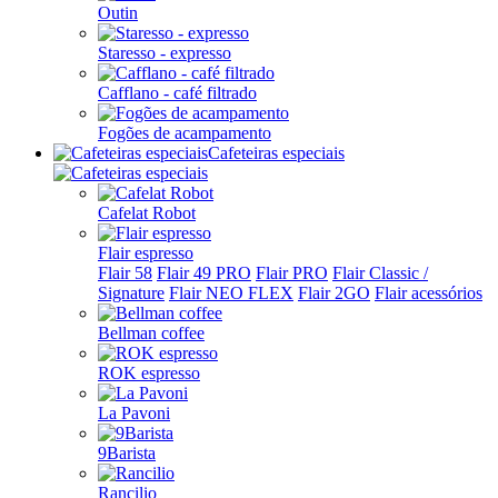
Outin
Staresso - expresso
Cafflano - café filtrado
Fogões de acampamento
Cafeteiras especiais
Cafelat Robot
Flair espresso
Flair 58
Flair 49 PRO
Flair PRO
Flair Classic /
Signature
Flair NEO FLEX
Flair 2GO
Flair acessórios
Bellman coffee
ROK espresso
La Pavoni
9Barista
Rancilio