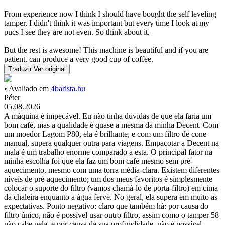
From experience now I think I should have bought the self leveling
tamper, I didn't think it was important but every time I look at my
pucs I see they are not even. So think about it.
But the rest is awesome! This machine is beautiful and if you are
patient, can produce a very good cup of coffee.
Traduzir
Ver original
• Avaliado em
4barista.hu
Péter
05.08.2026
A máquina é impecável. Eu não tinha dúvidas de que ela faria um
bom café, mas a qualidade é quase a mesma da minha Decent. Com
um moedor Lagom P80, ela é brilhante, e com um filtro de cone
manual, supera qualquer outra para viagens. Empacotar a Decent na
mala é um trabalho enorme comparado a esta. O principal fator na
minha escolha foi que ela faz um bom café mesmo sem pré-
aquecimento, mesmo com uma torra média-clara. Existem diferentes
níveis de pré-aquecimento; um dos meus favoritos é simplesmente
colocar o suporte do filtro (vamos chamá-lo de porta-filtro) em cima
da chaleira enquanto a água ferve. No geral, ela supera em muito as
expectativas. Ponto negativo: claro que também há: por causa do
filtro único, não é possível usar outro filtro, assim como o tamper 58
não cabe nela, e por causa da sua profundidade, não é possível