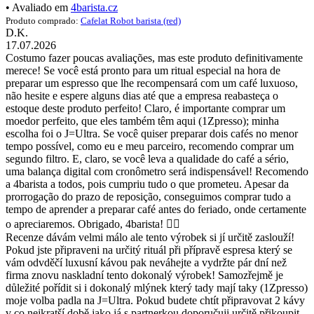
• Avaliado em
4barista.cz
Produto comprado:
Cafelat Robot barista (red)
D.K.
17.07.2026
Costumo fazer poucas avaliações, mas este produto definitivamente
merece! Se você está pronto para um ritual especial na hora de
preparar um espresso que lhe recompensará com um café luxuoso,
não hesite e espere alguns dias até que a empresa reabasteça o
estoque deste produto perfeito! Claro, é importante comprar um
moedor perfeito, que eles também têm aqui (1Zpresso); minha
escolha foi o J=Ultra. Se você quiser preparar dois cafés no menor
tempo possível, como eu e meu parceiro, recomendo comprar um
segundo filtro. E, claro, se você leva a qualidade do café a sério,
uma balança digital com cronômetro será indispensável! Recomendo
a 4barista a todos, pois cumpriu tudo o que prometeu. Apesar da
prorrogação do prazo de reposição, conseguimos comprar tudo a
tempo de aprender a preparar café antes do feriado, onde certamente
o apreciaremos. Obrigado, 4barista! 👍🏼
Recenze dávám velmi málo ale tento výrobek si jí určitě zaslouží!
Pokud jste připraveni na určitý rituál při přípravě espresa který se
vám odvděčí luxusní kávou pak neváhejte a vydržte pár dní než
firma znovu naskladní tento dokonalý výrobek! Samozřejmě je
důležité pořídit si i dokonalý mlýnek který tady mají taky (1Zpresso)
moje volba padla na J=Ultra. Pokud budete chtít připravovat 2 kávy
v co nejkratší době jako já s partnerkou doporučuji určitě přikoupit