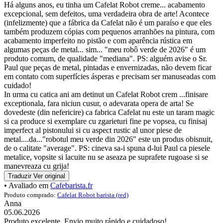
Há alguns anos, eu tinha um Cafelat Robot creme... acabamento
excepcional, sem defeitos, uma verdadeira obra de arte! Acontece
(infelizmente) que a fábrica da Cafelat não é um paraíso e que eles
também produzem cópias com pequenos arranhões na pintura, com
acabamento imperfeito no pistão e com aparência rústica em
algumas peças de metal... sim... "meu robô verde de 2026" é um
produto comum, de qualidade "mediana". PS: alguém avise o Sr.
Paul que peças de metal, pintadas e envernizadas, não devem ficar
em contato com superfícies ásperas e precisam ser manuseadas com
cuidado!
In urma cu catica ani am detinut un Cafelat Robot crem ...finisare
exceptionala, fara niciun cusur, o adevarata opera de arta! Se
dovedeste (din nefericire) ca fabrica Cafelat nu este un taram magic
si ca produce si exemplare cu zgarieturi fine pe vopsea, cu finisaj
imperfect al pistonului si cu aspect rustic al unor piese de
metal....da..."robotul meu verde din 2026" este un produs obisnuit,
de o calitate "average". PS: cineva sa-i spuna d-lui Paul ca piesele
metalice, vopsite si lacuite nu se aseaza pe suprafete rugoase si se
manevreaza cu grija!
Traduzir
Ver original
• Avaliado em
Cafebarista.fr
Produto comprado:
Cafelat Robot barista (red)
Anna
05.06.2026
Produto excelente. Envio muito rápido e cuidadoso!