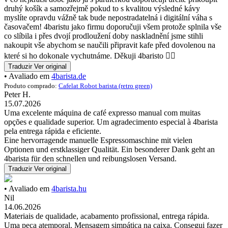
druhý košík a samozřejmě pokud to s kvalitou výsledné kávy
myslíte opravdu vážně tak bude nepostradatelná i digitální váha s
časovačem! 4baristu jako firmu doporučuji všem protože splnila vše
co slíbila i přes dvojí prodloužení doby naskladnění jsme stihli
nakoupit vše abychom se naučili připravit kafe před dovolenou na
které si ho dokonale vychutnáme. Děkuji 4baristo 👍🏼
Traduzir
Ver original
• Avaliado em
4barista.de
Produto comprado:
Cafelat Robot barista (retro green)
Peter H.
15.07.2026
Uma excelente máquina de café expresso manual com muitas
opções e qualidade superior. Um agradecimento especial à 4barista
pela entrega rápida e eficiente.
Eine hervorragende manuelle Espressomaschine mit vielen
Optionen und erstklassiger Qualität. Ein besonderer Dank geht an
4barista für den schnellen und reibungslosen Versand.
Traduzir
Ver original
• Avaliado em
4barista.hu
Nil
14.06.2026
Materiais de qualidade, acabamento profissional, entrega rápida.
Uma peça atemporal. Mensagem simpática na caixa. Consegui fazer