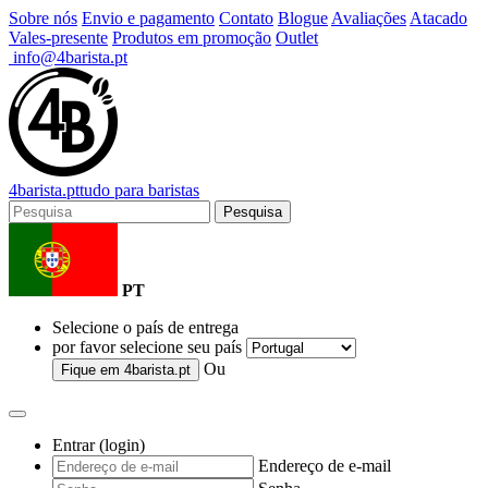
Sobre nós
Envio e pagamento
Contato
Blogue
Avaliações
Atacado
Vales-presente
Produtos em promoção
Outlet
info@4barista.pt
4
barista
.pt
tudo para baristas
Pesquisa
PT
Selecione o país de entrega
por favor selecione seu país
Ou
Fique em
4barista.pt
Entrar (login)
Endereço de e-mail