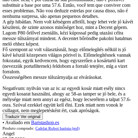
substituir a base por uma 57.6. Então, você tem que conviver com
esses problemas. Não vou deduzir estrelas por causa disso, não é
nenhuma surpresa, são apenas pequenos detalhes.
A gép hibátlan. Nem volt kétségem affelől, hogy lehet vele jó kávét
készíteni, de szinte azonos minőséget hoz, mint a Decent gépem.
Lagom P80 őrlővel zseniális, kézi kúpossal pedig utazási célra
messze túlszárnyal mindent. A decentet bőröndbe pakolni hatalmas
meló ehhez képest.
Fő szempont az volt választásnál, hogy előmelegítés nélkül is jó
kávé készül közepesen világos pörivel is. Előmelegítésnek vannak
fokozatai, egyik kedvencem, hogy egyszerűen a kosártartó kart
(nevezzük portafilternek) feldobom a forraló tetejére, míg a vizet
forralom.
Összességében messze túlszárnyalja az elvárásokat.
Negatívum: nyilván van az is: az egyedi kosár miatt esély nincs
egyedi kosarat használni, ahogy az 58-as tamper se jó bele, és a
mélysége miatt nem annyi az egész, hogy lecserélem a talpat 57.6-
osra. Szóval ezekkel együtt kell élni. Ezek miatt nem vonok le
csillagot, nem meglepetésként ért, csak apróságok.
Traduzir
Ver original
• Avaliado em
Baristashop.es
Produto comprado:
Cafelat Robot barista (red)
Angel