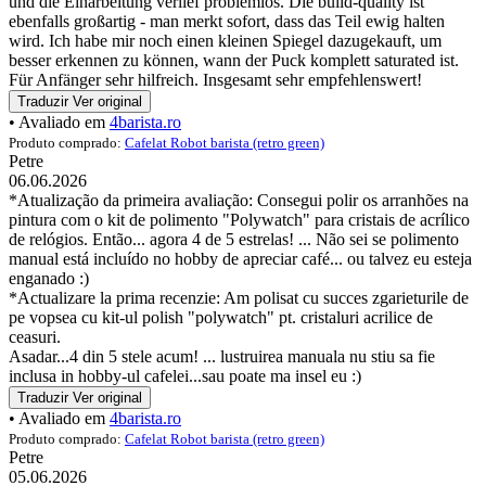
und die Einarbeitung verlief problemlos. Die build-quality ist
ebenfalls großartig - man merkt sofort, dass das Teil ewig halten
wird. Ich habe mir noch einen kleinen Spiegel dazugekauft, um
besser erkennen zu können, wann der Puck komplett saturated ist.
Für Anfänger sehr hilfreich. Insgesamt sehr empfehlenswert!
Traduzir
Ver original
• Avaliado em
4barista.ro
Produto comprado:
Cafelat Robot barista (retro green)
Petre
06.06.2026
*Atualização da primeira avaliação: Consegui polir os arranhões na
pintura com o kit de polimento "Polywatch" para cristais de acrílico
de relógios. Então... agora 4 de 5 estrelas! ... Não sei se polimento
manual está incluído no hobby de apreciar café... ou talvez eu esteja
enganado :)
*Actualizare la prima recenzie: Am polisat cu succes zgarieturile de
pe vopsea cu kit-ul polish "polywatch" pt. cristaluri acrilice de
ceasuri.
Asadar...4 din 5 stele acum! ... lustruirea manuala nu stiu sa fie
inclusa in hobby-ul cafelei...sau poate ma insel eu :)
Traduzir
Ver original
• Avaliado em
4barista.ro
Produto comprado:
Cafelat Robot barista (retro green)
Petre
05.06.2026