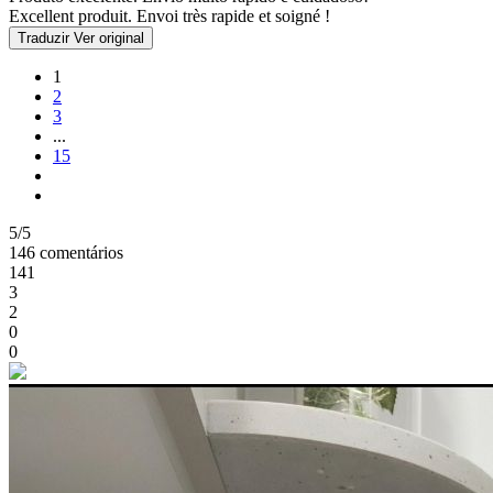
Excellent produit. Envoi très rapide et soigné !
Traduzir
Ver original
1
2
3
...
15
5/5
146 comentários
141
3
2
0
0