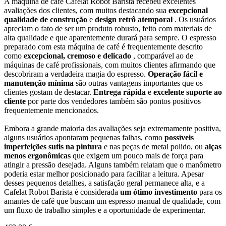
A máquina de café Cafelat Robot Barista recebeu excelentes
avaliações dos clientes, com muitos destacando sua
excepcional
qualidade de construção
e
design retrô atemporal
. Os usuários
apreciam o fato de ser um produto robusto, feito com materiais de
alta qualidade e que aparentemente durará para sempre. O espresso
preparado com esta máquina de café é frequentemente descrito
como
excepcional, cremoso e delicado
, comparável ao de
máquinas de café profissionais, com muitos clientes afirmando que
descobriram a verdadeira magia do espresso.
Operação fácil e
manutenção mínima
são outras vantagens importantes que os
clientes gostam de destacar.
Entrega rápida
e
excelente suporte ao
cliente
por parte dos vendedores também são pontos positivos
frequentemente mencionados.
Embora a grande maioria das avaliações seja extremamente positiva,
alguns usuários apontaram pequenas falhas, como
possíveis
imperfeições sutis na pintura
e nas peças de metal polido, ou
alças
menos ergonômicas
que exigem um pouco mais de força para
atingir a pressão desejada. Alguns também relatam que o manômetro
poderia estar melhor posicionado para facilitar a leitura. Apesar
desses pequenos detalhes, a satisfação geral permanece alta, e a
Cafelat Robot Barista é considerada
um ótimo investimento
para os
amantes de café que buscam um espresso manual de qualidade, com
um fluxo de trabalho simples e a oportunidade de experimentar.