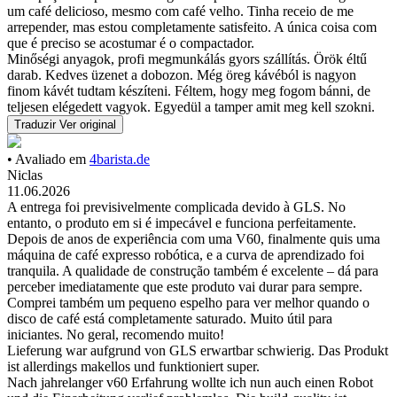
um café delicioso, mesmo com café velho. Tinha receio de me
arrepender, mas estou completamente satisfeito. A única coisa com
que é preciso se acostumar é o compactador.
Minőségi anyagok, profi megmunkálás gyors szállítás. Örök éltű
darab. Kedves üzenet a dobozon. Még öreg kávéból is nagyon
finom kávét tudtam készíteni. Féltem, hogy meg fogom bánni, de
teljesen elégedett vagyok. Egyedül a tamper amit meg kell szokni.
Traduzir
Ver original
• Avaliado em
4barista.de
Niclas
11.06.2026
A entrega foi previsivelmente complicada devido à GLS. No
entanto, o produto em si é impecável e funciona perfeitamente.
Depois de anos de experiência com uma V60, finalmente quis uma
máquina de café expresso robótica, e a curva de aprendizado foi
tranquila. A qualidade de construção também é excelente – dá para
perceber imediatamente que este produto vai durar para sempre.
Comprei também um pequeno espelho para ver melhor quando o
disco de café está completamente saturado. Muito útil para
iniciantes. No geral, recomendo muito!
Lieferung war aufgrund von GLS erwartbar schwierig. Das Produkt
ist allerdings makellos und funktioniert super.
Nach jahrelanger v60 Erfahrung wollte ich nun auch einen Robot