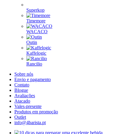
Superkop
Timemore
WACACO
Outin
Kaffelogic
Rancilio
Sobre nós
Envio e pagamento
Contato
Blogue
Avaliações
Atacado
Vales-presente
Produtos em promoção
Outlet
info@4barista.pt