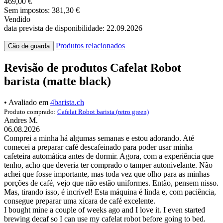
469,00 €
Sem impostos: 381,30 €
Vendido
data prevista de disponibilidade: 22.09.2026
Produtos relacionados
Cão de guarda
Revisão de produtos Cafelat Robot
barista (matte black)
• Avaliado em
4barista.ch
Produto comprado:
Cafelat Robot barista (retro green)
Andres M.
06.08.2026
Comprei a minha há algumas semanas e estou adorando. Até
comecei a preparar café descafeinado para poder usar minha
cafeteira automática antes de dormir. Agora, com a experiência que
tenho, acho que deveria ter comprado o tamper autonivelante. Não
achei que fosse importante, mas toda vez que olho para as minhas
porções de café, vejo que não estão uniformes. Então, pensem nisso.
Mas, tirando isso, é incrível! Esta máquina é linda e, com paciência,
consegue preparar uma xícara de café excelente.
I bought mine a couple of weeks ago and I love it. I even started
brewing decaf so I can use my cafelat robot before going to bed.