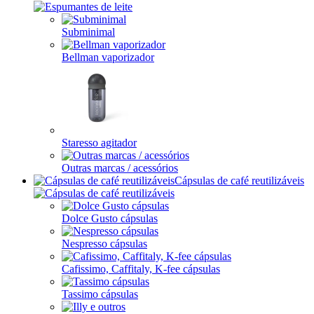
Subminimal
Bellman vaporizador
Staresso agitador
Outras marcas / acessórios
Cápsulas de café reutilizáveis
Dolce Gusto cápsulas
Nespresso cápsulas
Cafissimo, Caffitaly, K-fee cápsulas
Tassimo cápsulas