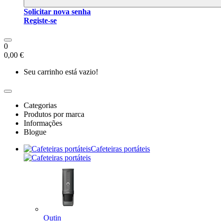
Solicitar nova senha
Registe-se
0
0,00 €
Seu carrinho está vazio!
Categorias
Produtos por marca
Informações
Blogue
Cafeteiras portáteis
Outin