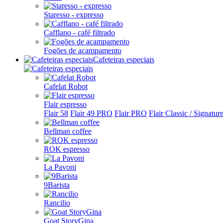
Staresso - expresso
Cafflano - café filtrado
Fogões de acampamento
Cafeteiras especiais
Cafelat Robot
Flair espresso
Flair 58
Flair 49 PRO
Flair PRO
Flair Classic / Signatur
Bellman coffee
ROK espresso
La Pavoni
9Barista
Rancilio
Goat StoryGina