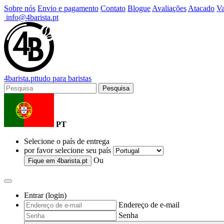
Sobre nós
Envio e pagamento
Contato
Blogue
Avaliações
Atacado
Va
info@4barista.pt
4
barista
.pt
tudo para baristas
Pesquisa
PT
Selecione o país de entrega
por favor selecione seu país
Ou
Fique em
4barista.pt
Entrar (login)
Endereço de e-mail
Senha