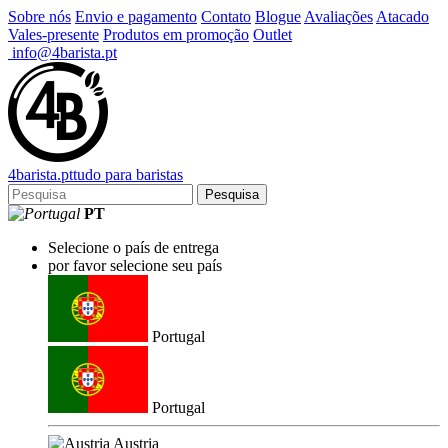
Sobre nós
Envio e pagamento
Contato
Blogue
Avaliações
Atacado
Vales-presente
Produtos em promoção
Outlet
info@4barista.pt
4
barista
.pt
tudo para baristas
Pesquisa
PT
Selecione o país de entrega
por favor selecione seu país
Portugal
Portugal
Austria