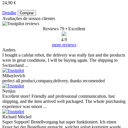
24,90 €
Detalhe
Comprar
Avaliações de nossos clientes
Reviews 79
• Excellent
4.9
more reviews
Andres
I bought a cafelat robot, the delivery was really fast and the products
were in great conditions. I will be buying again. The shipping to
Switzerland ...
Mihaylovich
perfect all product,company,delivery, thanks recomended
Nerijus
Excellent store! Friendly and professional communication, fast
shipping, and the item arrived well packaged. The whole purchasing
experience was smoot ...
Richard Möckel
Super Support! Bestellvorgang hat super funktioniert. Ich einen
Feuer bei der Bestellung gemacht, welcher sofort korrigiert wurde.