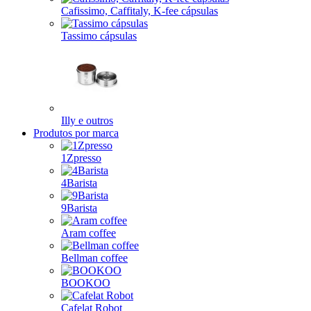
Cafissimo, Caffitaly, K-fee cápsulas
Tassimo cápsulas
Illy e outros
Produtos por marca
1Zpresso
4Barista
9Barista
Aram coffee
Bellman coffee
BOOKOO
Cafelat Robot