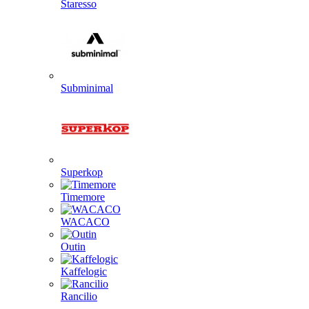
Staresso
Subminimal
Superkop
Timemore
WACACO
Outin
Kaffelogic
Rancilio