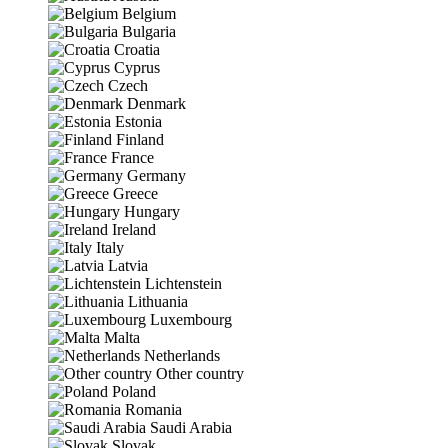
Belgium
Bulgaria
Croatia
Cyprus
Czech
Denmark
Estonia
Finland
France
Germany
Greece
Hungary
Ireland
Italy
Latvia
Lichtenstein
Lithuania
Luxembourg
Malta
Netherlands
Other country
Poland
Romania
Saudi Arabia
Slovak