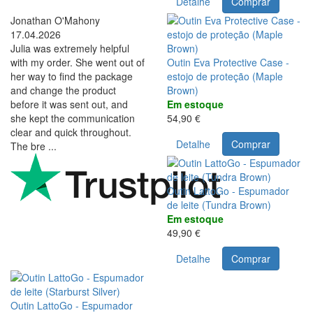
Detalhe
Comprar
Jonathan O'Mahony
17.04.2026
Julia was extremely helpful
with my order. She went out of
Outin Eva Protective Case -
her way to find the package
estojo de proteção (Maple
and change the product
Brown)
before it was sent out, and
Em estoque
she kept the communication
54,90 €
clear and quick throughout.
Detalhe
Comprar
The bre ...
Outin LattoGo - Espumador
de leite (Tundra Brown)
Em estoque
49,90 €
Detalhe
Comprar
Outin LattoGo - Espumador