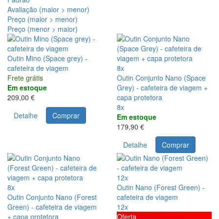
Avaliação (maior > menor)
Preço (maior > menor)
Preço (menor > maior)
Outin Mino (Space grey) -
cafeteira de viagem
8x
Frete grátis
Outin Conjunto Nano (Space
Em estoque
Grey) - cafeteira de viagem +
209,00 €
capa protetora
8x
Detalhe
Comprar
Em estoque
179,90 €
Detalhe
Comprar
12x
8x
Outin Nano (Forest Green) -
Outin Conjunto Nano (Forest
cafeteira de viagem
Green) - cafeteira de viagem
12x
+ capa protetora
Oferta