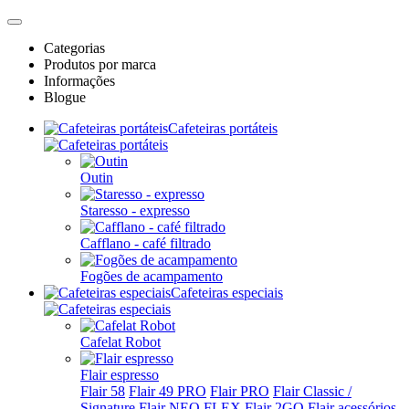
Categorias
Produtos por marca
Informações
Blogue
Cafeteiras portáteis
Outin
Staresso - expresso
Cafflano - café filtrado
Fogões de acampamento
Cafeteiras especiais
Cafelat Robot
Flair espresso
Flair 58
Flair 49 PRO
Flair PRO
Flair Classic /
Signature
Flair NEO FLEX
Flair 2GO
Flair acessórios