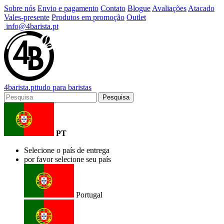
Sobre nós
Envio e pagamento
Contato
Blogue
Avaliações
Atacado
Vales-presente
Produtos em promoção
Outlet
info@4barista.pt
4
barista
.pt
tudo para baristas
Pesquisa
PT
Selecione o país de entrega
por favor selecione seu país
Portugal