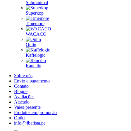
Subminimal
Superkop
Timemore
WACACO
Outin
Kaffelogic
Rancilio
Sobre nós
Envio e pagamento
Contato
Blogue
Avaliações
Atacado
Vales-presente
Produtos em promoção
Outlet
info@4barista.pt