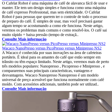
O Cafelat Robot é uma máquina de café de alavanca fácil de usar e
manter. Ele tem um design simples e funciona como uma máquina
de café expresso Professional, mas sem eletricidade. O Cafelat
Robot é para pessoas que querem ter o controle de todo o processo
de preparo do café. É simples de usar, mas você precisará gastar
algum tempo se acostumando a como ele funciona. Neste artigo,
veremos os problemas mais comuns e como resolvê-los. O café sai
muito rápido = baixa pressão (tempo de extraçã..
Consulte Mais informação
Wacaco NanoPresso versus PicoPresso versus Minipresso NS2
A Wacaco é conhecida por suas inovações na área de cafeteiras
portáteis. É ideal para os amantes do café que estão sempre em
trânsito ou têm espaço limitado. Neste artigo, veremos mais de perto
três modelos populares: Nanopresso , Picopresso e Minipresso , e
compararemos suas principais características, vantagens e
desvantagens. Wacaco Nanopresso Nanopresso é um modelo
universal de preço acessível que funciona normalmente com café
moído. Com acessórios adicionais, também pode ser utilizad..
Consulte Mais informação