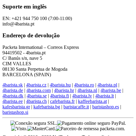
Suporte em inglês
EN: +421 944 750 100 (7:00-11:00)
info@4barista.pt
Endereço de devolução
Packeta International – Correos Express
94419502 - 4barista.pt
C/ Banús s/n, nave 5
CIM VALLES
08130 Santa Perpetua de Mogoda
BARCELONA (SPAIN)
4barista.sk
|
4barista.cz
|
4barista.hu
|
4barista.ro
|
4barista.pl
|
4barista.de
|
4barista.com
|
4barista.hr
|
4barista.nl
|
4barista.be
|
4barista.dk
|
4barista.se
|
4barista.fi
|
4barista.lv
|
4barista.lt
|
4barista.ee
|
4barista.ch
|
cafebarista.fr
|
kaffeebarista.at
|
kafesbarista.gr
|
kafebarista.bg
|
baristacaffe.it
|
baristashop.es
|
baristashop.si