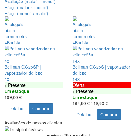
Avaliação (maior > menor)
Preço (maior > menor)
Preço (menor > maior)
4x
14x
Bellman CX-25SP |
Bellman CX-25S | vaporizador
vaporizador de leite
de leite
4x
14x
+ Presente
Oferta
Em estoque
+ Presente
199,00 €
Em estoque
164,90 €
149,90 €
Detalhe
Comprar
Detalhe
Comprar
Avaliações de nossos clientes
Reviews 79
• Excellent