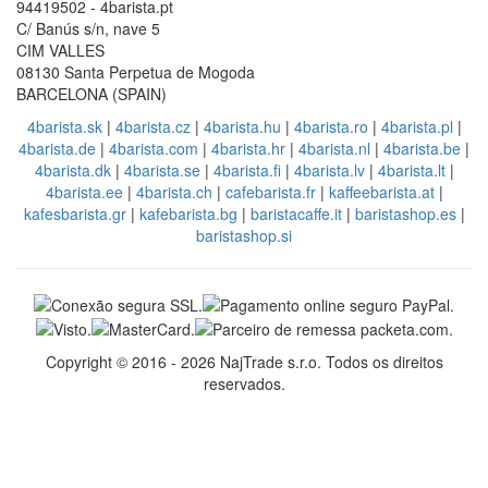
94419502 - 4barista.pt
C/ Banús s/n, nave 5
CIM VALLES
08130 Santa Perpetua de Mogoda
BARCELONA (SPAIN)
4barista.sk
|
4barista.cz
|
4barista.hu
|
4barista.ro
|
4barista.pl
|
4barista.de
|
4barista.com
|
4barista.hr
|
4barista.nl
|
4barista.be
|
4barista.dk
|
4barista.se
|
4barista.fi
|
4barista.lv
|
4barista.lt
|
4barista.ee
|
4barista.ch
|
cafebarista.fr
|
kaffeebarista.at
|
kafesbarista.gr
|
kafebarista.bg
|
baristacaffe.it
|
baristashop.es
|
baristashop.si
Copyright © 2016 - 2026 NajTrade s.r.o. Todos os direitos
reservados.