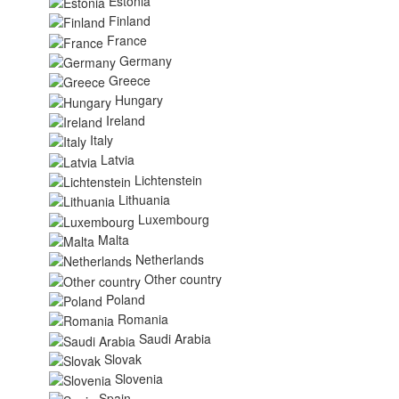
Estonia
Finland
France
Germany
Greece
Hungary
Ireland
Italy
Latvia
Lichtenstein
Lithuania
Luxembourg
Malta
Netherlands
Other country
Poland
Romania
Saudi Arabia
Slovak
Slovenia
Spain