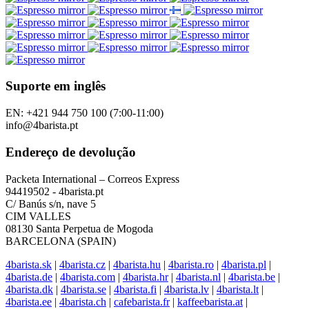
Suporte em inglês
EN: +421 944 750 100 (7:00-11:00)
info@4barista.pt
Endereço de devolução
Packeta International – Correos Express
94419502 - 4barista.pt
C/ Banús s/n, nave 5
CIM VALLES
08130 Santa Perpetua de Mogoda
BARCELONA (SPAIN)
4barista.sk
|
4barista.cz
|
4barista.hu
|
4barista.ro
|
4barista.pl
|
4barista.de
|
4barista.com
|
4barista.hr
|
4barista.nl
|
4barista.be
|
4barista.dk
|
4barista.se
|
4barista.fi
|
4barista.lv
|
4barista.lt
|
4barista.ee
|
4barista.ch
|
cafebarista.fr
|
kaffeebarista.at
|