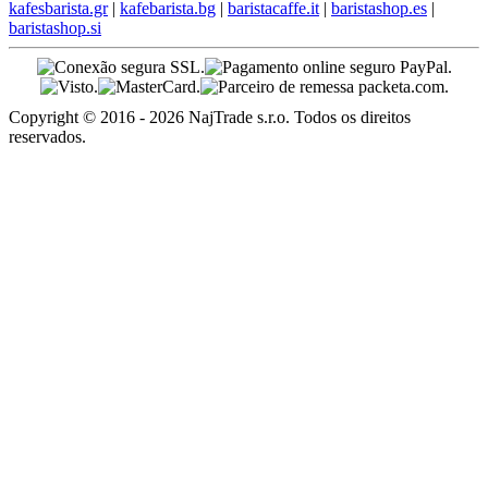
kafesbarista.gr
|
kafebarista.bg
|
baristacaffe.it
|
baristashop.es
|
baristashop.si
Copyright © 2016 - 2026 NajTrade s.r.o. Todos os direitos
reservados.