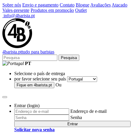
Sobre nós
Envio e pagamento
Contato
Blogue
Avaliações
Atacado
Vales-presente
Produtos em promoção
Outlet
info@4barista.pt
4
barista
.pt
tudo para baristas
Pesquisa
PT
Selecione o país de entrega
por favor selecione seu país
Ou
Fique em
4barista.pt
Entrar (login)
Endereço de e-mail
Senha
Entrar
Solicitar nova senha