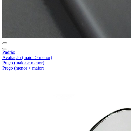
Padrão
Avaliação (maior > menor)
Preço (maior > menor)
Preço (menor > maior)