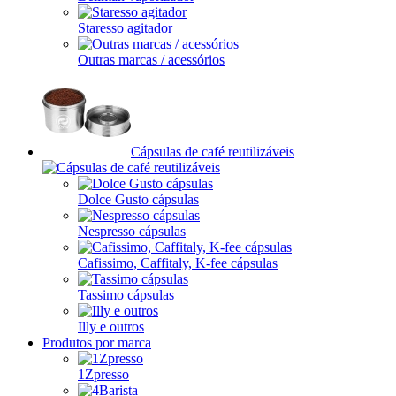
Staresso agitador
Outras marcas / acessórios
Cápsulas de café reutilizáveis
Dolce Gusto cápsulas
Nespresso cápsulas
Cafissimo, Caffitaly, K-fee cápsulas
Tassimo cápsulas
Illy e outros
Produtos por marca
1Zpresso