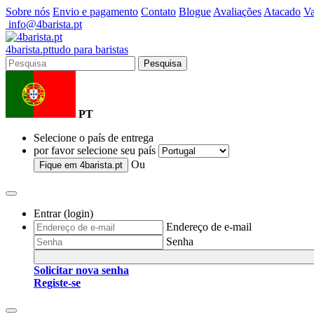
Sobre nós
Envio e pagamento
Contato
Blogue
Avaliações
Atacado
Va
info@4barista.pt
4
barista
.pt
tudo para baristas
Pesquisa
PT
Selecione o país de entrega
por favor selecione seu país
Ou
Fique em
4barista.pt
Entrar (login)
Endereço de e-mail
Senha
Solicitar nova senha
Registe-se