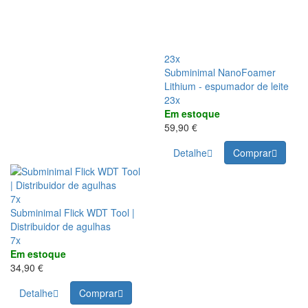
23x
Subminimal NanoFoamer
Lithium - espumador de leite
23x
Em estoque
59,90 €
Detalhe
Comprar
7x
Subminimal Flick WDT Tool |
Distribuidor de agulhas
7x
Em estoque
34,90 €
Detalhe
Comprar