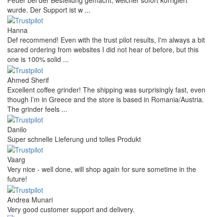
Feuer bei der Bestellung gemacht, welcher sofort korrigiert
wurde. Der Support ist w ...
Hanna
Def recommend! Even with the trust pilot results, I'm always a bit
scared ordering from websites I did not hear of before, but this
one is 100% solid ...
Ahmed Sherif
Excellent coffee grinder! The shipping was surprisingly fast, even
though I’m in Greece and the store is based in Romania/Austria.
The grinder feels ...
Danilo
Super schnelle Lieferung und tolles Produkt
Vaarg
Very nice - well done, will shop again for sure sometime in the
future!
Andrea Munari
Very good customer support and delivery.