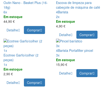
Outin Nano - Basket Plus (16-
Escova de limpeza para
18g)
cabeçote de máquina de café
6x
4Barista
Em estoque
2x
44,90 €
Em estoque
4,90 €
Detalhe
Comprar
Detalhe
Comprar
3x
1x
4Barista Portafilter pincel
Ecotree Garfo/colher (2
3x
peças)
Em estoque
1x
15,90 €
Em estoque
Detalhe
Comprar
2,90 €
Detalhe
Comprar