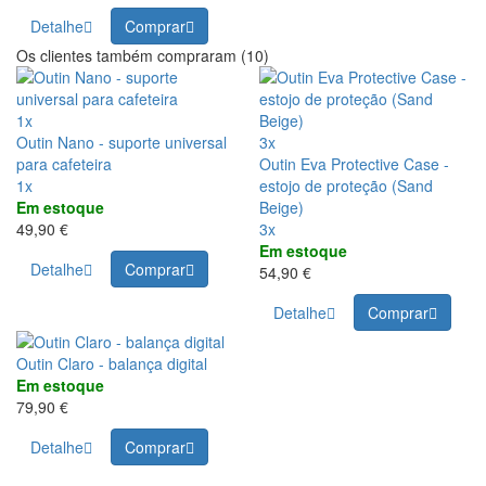
Detalhe
Comprar
Os clientes também compraram (10)
1x
Outin Nano - suporte universal
3x
para cafeteira
Outin Eva Protective Case -
1x
estojo de proteção (Sand
Em estoque
Beige)
49,90 €
3x
Em estoque
Detalhe
Comprar
54,90 €
Detalhe
Comprar
Outin Claro - balança digital
Em estoque
79,90 €
Detalhe
Comprar