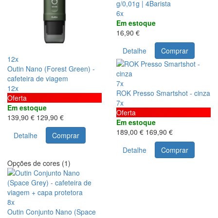
g/0,01g | 4Barista
6x
Em estoque
16,90 €
Detalhe
Comprar
12x
Outin Nano (Forest Green) -
cafeteira de viagem
7x
12x
ROK Presso Smartshot - cinza
Oferta
7x
Em estoque
Oferta
139,90 €
129,90 €
Em estoque
189,00 €
169,90 €
Detalhe
Comprar
Detalhe
Comprar
Opções de cores (1)
8x
Outin Conjunto Nano (Space