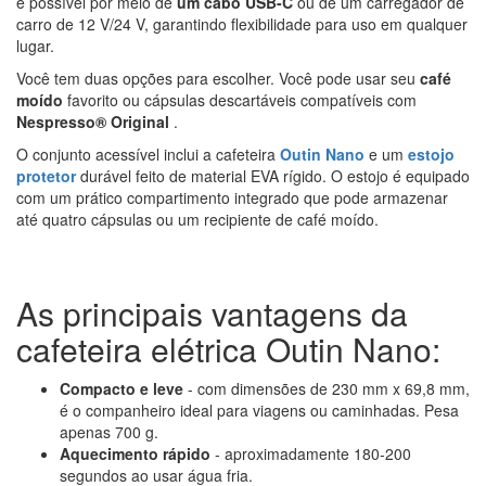
é possível por meio de
um cabo USB-C
ou de um carregador de
carro de 12 V/24 V, garantindo flexibilidade para uso em qualquer
lugar.
Você tem duas opções para escolher. Você pode usar seu
café
moído
favorito ou cápsulas descartáveis compatíveis com
Nespresso® Original
.
O conjunto acessível inclui a cafeteira
Outin Nano
e um
estojo
protetor
durável feito de material EVA rígido. O estojo é equipado
com um prático compartimento integrado que pode armazenar
até quatro cápsulas ou um recipiente de café moído.
As principais vantagens da
cafeteira elétrica Outin Nano:
Compacto e leve
- com dimensões de 230 mm x 69,8 mm,
é o companheiro ideal para viagens ou caminhadas. Pesa
apenas 700 g.
Aquecimento rápido
- aproximadamente 180-200
segundos ao usar água fria.