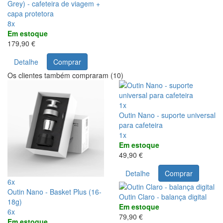
Grey) - cafeteira de viagem +
capa protetora
8x
Em estoque
179,90 €
Detalhe
Comprar
Os clientes também compraram (10)
1x
Outin Nano - suporte universal
para cafeteira
1x
Em estoque
49,90 €
Detalhe
Comprar
6x
Outin Nano - Basket Plus (16-
Outin Claro - balança digital
18g)
Em estoque
6x
79,90 €
Em estoque