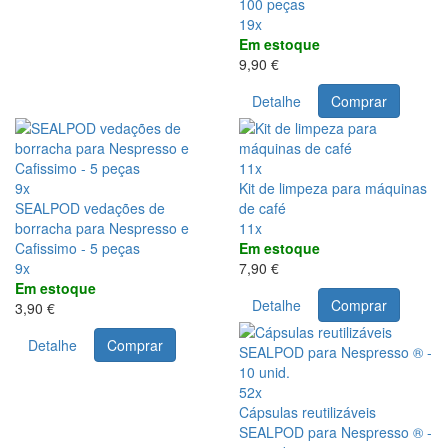
100 peças
19x
Em estoque
9,90 €
Detalhe
Comprar
11x
9x
Kit de limpeza para máquinas
SEALPOD vedações de
de café
borracha para Nespresso e
11x
Cafissimo - 5 peças
Em estoque
9x
7,90 €
Em estoque
Detalhe
Comprar
3,90 €
Detalhe
Comprar
52x
Cápsulas reutilizáveis
SEALPOD para Nespresso ® -