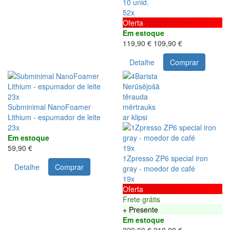
10 unid.
52x
Oferta
Em estoque
119,90 €
109,90 €
Detalhe
Comprar
23x
Subminimal NanoFoamer
Lithium - espumador de leite
23x
Em estoque
59,90 €
19x
1Zpresso ZP6 special iron
Detalhe
Comprar
gray - moedor de café
19x
Oferta
Frete grátis
+ Presente
Em estoque
229,00 €
219,00 €