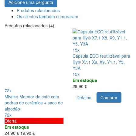
Adicione uma pergunta
Produtos relacionados
Os clientes também compraram
Produtos relacionados (4)
15x
Cápsula ECO reutilizável para
Illy® X7.1 X8, X9, Y1.1, Y5,
Y3A
15x
Em estoque
29,90 €
72x
Mlynko Moedor de café com
Detalhe
Comprar
pedras de cerâmica + saco de
algodão
72x
Oferta
Em estoque
24,90 €
19,90 €