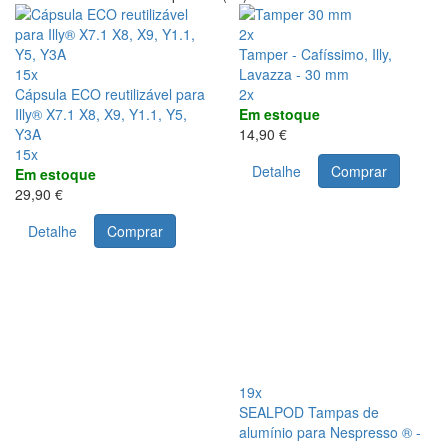
2x
Tamper - Cafíssimo, Illy,
15x
Lavazza - 30 mm
Cápsula ECO reutilizável para
2x
Illy® X7.1 X8, X9, Y1.1, Y5,
Em estoque
Y3A
14,90 €
15x
Detalhe
Comprar
Em estoque
29,90 €
Detalhe
Comprar
19x
SEALPOD Tampas de
alumínio para Nespresso ® -