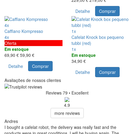
Detalhe
Comprar
4x
Cafflano Kompresso
1x
4x
Cafelat Knock box pequeno
Oferta
tubbi (red)
Em estoque
1x
69,90 €
59,90 €
Em estoque
34,90 €
Detalhe
Comprar
Detalhe
Comprar
Avaliações de nossos clientes
Reviews 79
• Excellent
4.9
more reviews
Andres
I bought a cafelat robot, the delivery was really fast and the
products were in great conditions. I will be buying again. The