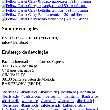
Suporte em inglês
EN: +421 944 750 100 (7:00-11:00)
info@4barista.pt
Endereço de devolução
Packeta International – Correos Express
94419502 - 4barista.pt
C/ Banús s/n, nave 5
CIM VALLES
08130 Santa Perpetua de Mogoda
BARCELONA (SPAIN)
4barista.sk
|
4barista.cz
|
4barista.hu
|
4barista.ro
|
4barista.pl
|
4barista.de
|
4barista.com
|
4barista.hr
|
4barista.nl
|
4barista.be
|
4barista.dk
|
4barista.se
|
4barista.fi
|
4barista.lv
|
4barista.lt
|
4barista.ee
|
4barista.ch
|
cafebarista.fr
|
kaffeebarista.at
|
kafesbarista.gr
|
kafebarista.bg
|
baristacaffe.it
|
baristashop.es
|