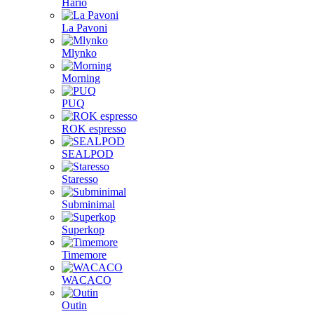
Hario
La Pavoni
Mlynko
Morning
PUQ
ROK espresso
SEALPOD
Staresso
Subminimal
Superkop
Timemore
WACACO
Outin