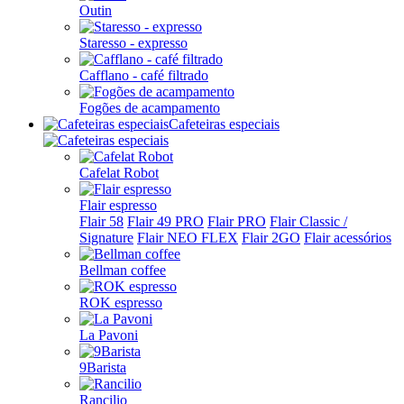
Outin
Staresso - expresso
Cafflano - café filtrado
Fogões de acampamento
Cafeteiras especiais
Cafelat Robot
Flair espresso
Flair 58
Flair 49 PRO
Flair PRO
Flair Classic /
Signature
Flair NEO FLEX
Flair 2GO
Flair acessórios
Bellman coffee
ROK espresso
La Pavoni
9Barista
Rancilio