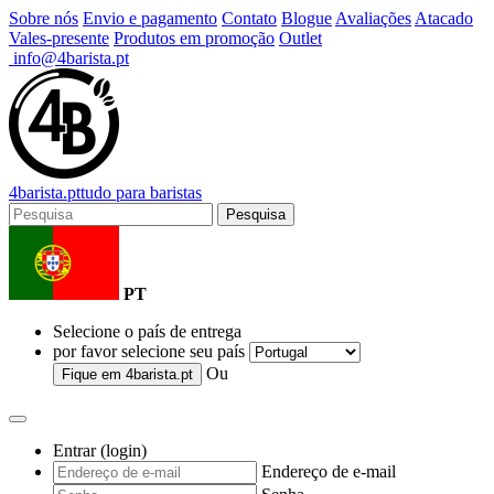
Sobre nós
Envio e pagamento
Contato
Blogue
Avaliações
Atacado
Vales-presente
Produtos em promoção
Outlet
info@4barista.pt
4
barista
.pt
tudo para baristas
Pesquisa
PT
Selecione o país de entrega
por favor selecione seu país
Ou
Fique em
4barista.pt
Entrar (login)
Endereço de e-mail