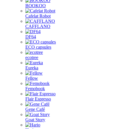
BOOKOO
Cafelat Robot
CAFFLANO
DF64
ECO capsules
ecotree
Eureka
Fellow
Femobook
Flair Espresso
Gene Café
Goat Story