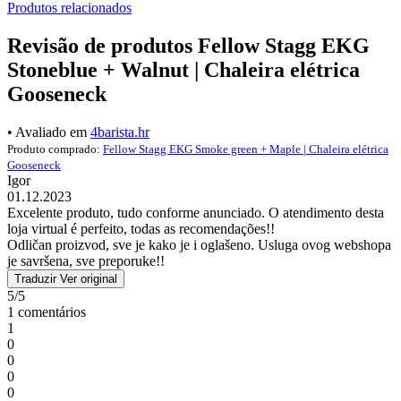
Produtos relacionados
Revisão de produtos Fellow Stagg EKG
Stoneblue + Walnut | Chaleira elétrica
Gooseneck
• Avaliado em
4barista.hr
Produto comprado:
Fellow Stagg EKG Smoke green + Maple | Chaleira elétrica
Gooseneck
Igor
01.12.2023
Excelente produto, tudo conforme anunciado. O atendimento desta
loja virtual é perfeito, todas as recomendações!!
Odličan proizvod, sve je kako je i oglašeno. Usluga ovog webshopa
je savršena, sve preporuke!!
Traduzir
Ver original
5/5
1 comentários
1
0
0
0
0