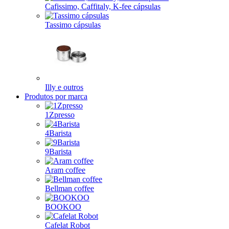
Cafissimo, Caffitaly, K-fee cápsulas
Tassimo cápsulas
Illy e outros
Produtos por marca
1Zpresso
4Barista
9Barista
Aram coffee
Bellman coffee
BOOKOO
Cafelat Robot