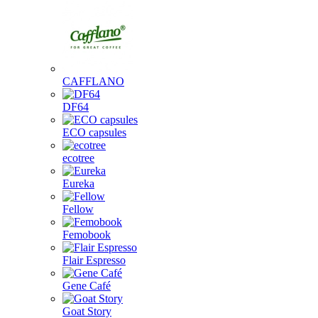
CAFFLANO
DF64
ECO capsules
ecotree
Eureka
Fellow
Femobook
Flair Espresso
Gene Café
Goat Story