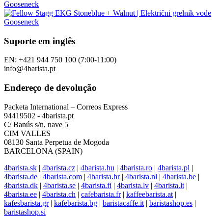
Suporte em inglês
EN: +421 944 750 100 (7:00-11:00)
info@4barista.pt
Endereço de devolução
Packeta International – Correos Express
94419502 - 4barista.pt
C/ Banús s/n, nave 5
CIM VALLES
08130 Santa Perpetua de Mogoda
BARCELONA (SPAIN)
4barista.sk
|
4barista.cz
|
4barista.hu
|
4barista.ro
|
4barista.pl
|
4barista.de
|
4barista.com
|
4barista.hr
|
4barista.nl
|
4barista.be
|
4barista.dk
|
4barista.se
|
4barista.fi
|
4barista.lv
|
4barista.lt
|
4barista.ee
|
4barista.ch
|
cafebarista.fr
|
kaffeebarista.at
|
kafesbarista.gr
|
kafebarista.bg
|
baristacaffe.it
|
baristashop.es
|
baristashop.si