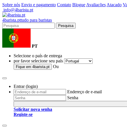
Sobre nós
Envio e pagamento
Contato
Blogue
Avaliações
Atacado
Va
info@4barista.pt
4
barista
.pt
tudo para baristas
Pesquisa
PT
Selecione o país de entrega
por favor selecione seu país
Ou
Fique em
4barista.pt
Entrar (login)
Endereço de e-mail
Senha
Solicitar nova senha
Registe-se