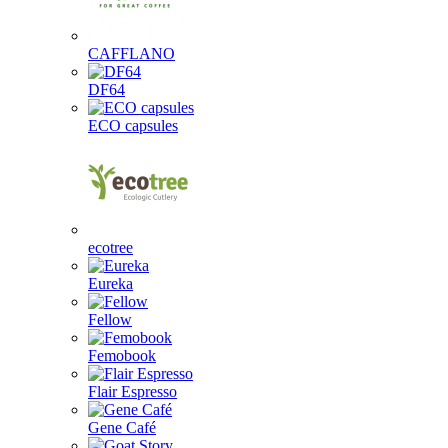
CAFFLANO
DF64
ECO capsules
ecotree
Eureka
Fellow
Femobook
Flair Espresso
Gene Café