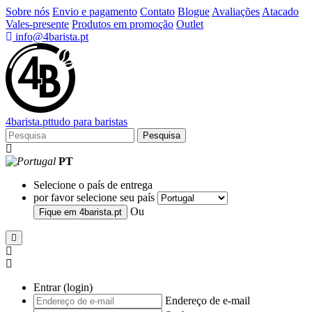
Sobre nós
Envio e pagamento
Contato
Blogue
Avaliações
Atacado
Vales-presente
Produtos em promoção
Outlet
info@4barista.pt
4
barista
.pt
tudo para baristas
Pesquisa
PT
Selecione o país de entrega
por favor selecione seu país
Ou
Fique em
4barista.pt
Entrar (login)
Endereço de e-mail