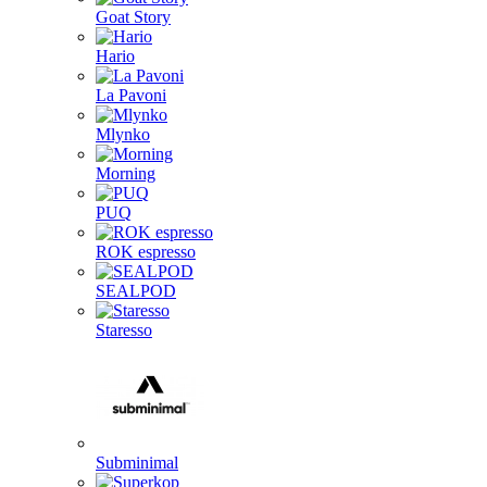
Goat Story
Hario
La Pavoni
Mlynko
Morning
PUQ
ROK espresso
SEALPOD
Staresso
Subminimal