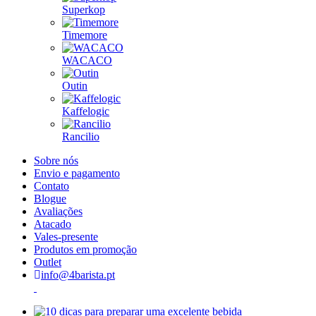
Superkop
Timemore
WACACO
Outin
Kaffelogic
Rancilio
Sobre nós
Envio e pagamento
Contato
Blogue
Avaliações
Atacado
Vales-presente
Produtos em promoção
Outlet
info@4barista.pt