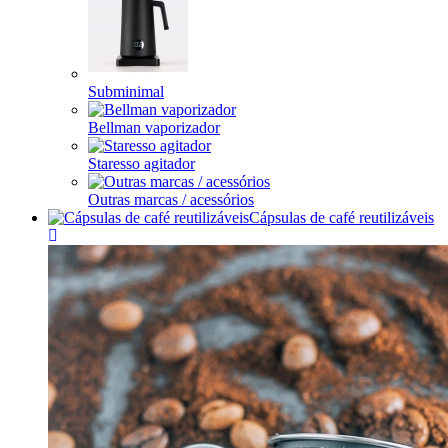
Subminimal
Bellman vaporizador
Staresso agitador
Outras marcas / acessórios
Cápsulas de café reutilizáveis