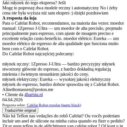
Jaki młynek do tego ekspresu? Jeśli
Mogę to poproszę dwa modele reczny i automatyczny No i żeby
cena nie była wyższa niż sam ekspres :) dzięki pozdrawiam
A resposta da loja
Para o Cafelat Robot, recomendamos, na maioria das vezes: moedor
manual: 1Zpresso J-Ultra — um moedor de alta precisão, projetado
principalmente para espresso, com ajuste de moagem preciso e
excelente relação custo-benefício. moedor elétrico: Eureka — um
moedor elétrico de espresso de alta qualidade que funciona muito
bem com o Cafelat Robot.
Do Cafelat Robot najczęściej polecamy:
młynek ręczny: 1Zpresso J-Ultra — bardzo precyzyjny młynek
stworzony głównie do espresso, z bardzo dokładną regulacją
mielenia i świetnym stosunkiem jakości do ceny.
młynek elektryczny: Eureka — wysokiej jakości elektryczny
młynek do espresso, bardzo dobrze sprawdza się z Cafelat Robot.
Alinethomassen@proton.me
• Cliente da
4barista.nl
04.04.2026
Pergunta sobre:
Cafelat Robot regular (matte black)
Traduzir
Ver original
Não há Teflon nas vedações do robô Cafelat? Ou vocês poderiam
incluir um anel de silicone na minha caixa quando eu fizer o pedido?
Zit er geen teflon in de afdichtingen van cafelat robot ? Of kunt u in