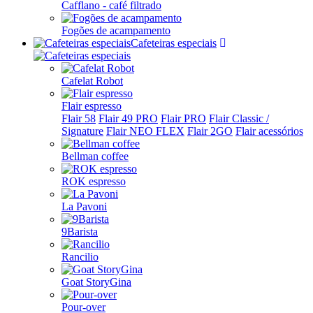
Cafflano - café filtrado
Fogões de acampamento
Cafeteiras especiais
Cafelat Robot
Flair espresso
Flair 58
Flair 49 PRO
Flair PRO
Flair Classic /
Signature
Flair NEO FLEX
Flair 2GO
Flair acessórios
Bellman coffee
ROK espresso
La Pavoni
9Barista
Rancilio
Goat StoryGina
Pour-over