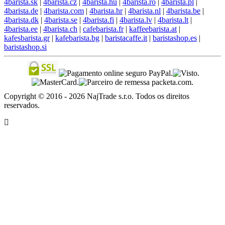
4barista.sk
|
4barista.cz
|
4barista.hu
|
4barista.ro
|
4barista.pl
|
4barista.de
|
4barista.com
|
4barista.hr
|
4barista.nl
|
4barista.be
|
4barista.dk
|
4barista.se
|
4barista.fi
|
4barista.lv
|
4barista.lt
|
4barista.ee
|
4barista.ch
|
cafebarista.fr
|
kaffeebarista.at
|
kafesbarista.gr
|
kafebarista.bg
|
baristacaffe.it
|
baristashop.es
|
baristashop.si
Copyright © 2016 - 2026 NajTrade s.r.o. Todos os direitos
reservados.