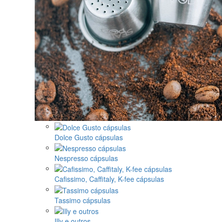
Dolce Gusto cápsulas
Nespresso cápsulas
Cafissimo, Caffitaly, K-fee cápsulas
Tassimo cápsulas
Illy e outros