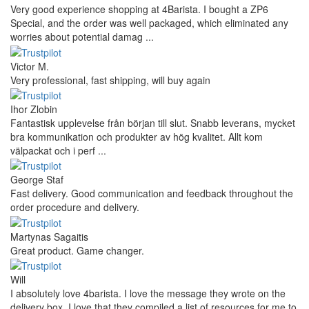
Very good experience shopping at 4Barista. I bought a ZP6
Special, and the order was well packaged, which eliminated any
worries about potential damag ...
Victor M.
Very professional, fast shipping, will buy again
Ihor Zlobin
Fantastisk upplevelse från början till slut. Snabb leverans, mycket
bra kommunikation och produkter av hög kvalitet. Allt kom
välpackat och i perf ...
George Staf
Fast delivery. Good communication and feedback throughout the
order procedure and delivery.
Martynas Sagaitis
Great product. Game changer.
Will
I absolutely love 4barista. I love the message they wrote on the
delivery box. I love that they compiled a list of resources for me to