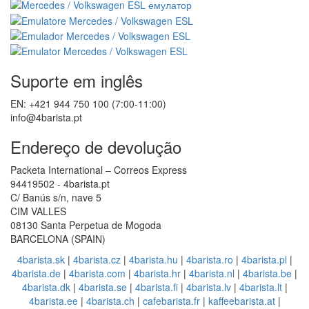
Suporte em inglês
EN: +421 944 750 100 (7:00-11:00)
info@4barista.pt
Endereço de devolução
Packeta International – Correos Express
94419502 - 4barista.pt
C/ Banús s/n, nave 5
CIM VALLES
08130 Santa Perpetua de Mogoda
BARCELONA (SPAIN)
4barista.sk
|
4barista.cz
|
4barista.hu
|
4barista.ro
|
4barista.pl
|
4barista.de
|
4barista.com
|
4barista.hr
|
4barista.nl
|
4barista.be
|
4barista.dk
|
4barista.se
|
4barista.fi
|
4barista.lv
|
4barista.lt
|
4barista.ee
|
4barista.ch
|
cafebarista.fr
|
kaffeebarista.at
|