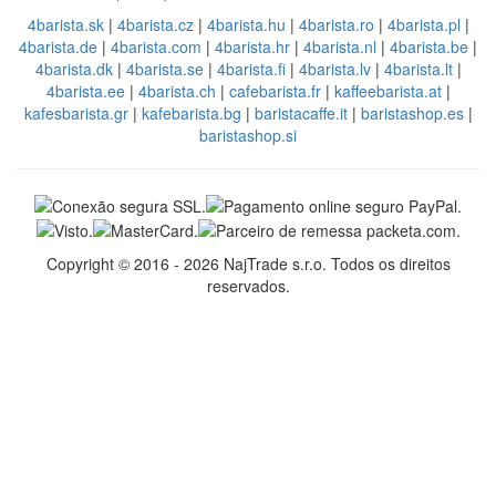
4barista.sk
|
4barista.cz
|
4barista.hu
|
4barista.ro
|
4barista.pl
|
4barista.de
|
4barista.com
|
4barista.hr
|
4barista.nl
|
4barista.be
|
4barista.dk
|
4barista.se
|
4barista.fi
|
4barista.lv
|
4barista.lt
|
4barista.ee
|
4barista.ch
|
cafebarista.fr
|
kaffeebarista.at
|
kafesbarista.gr
|
kafebarista.bg
|
baristacaffe.it
|
baristashop.es
|
baristashop.si
Copyright © 2016 - 2026 NajTrade s.r.o. Todos os direitos
reservados.