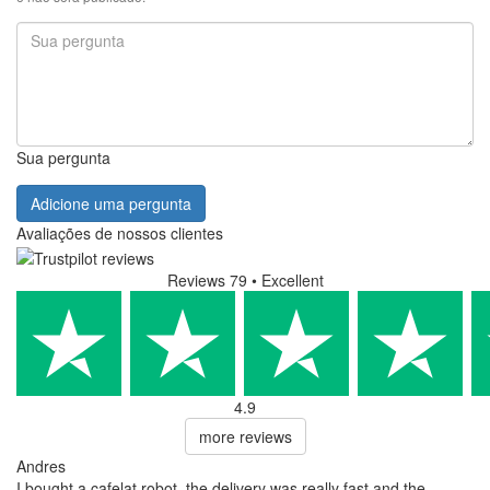
Sua pergunta
Adicione uma pergunta
Avaliações de nossos clientes
Reviews 79
• Excellent
4.9
more reviews
Andres
I bought a cafelat robot, the delivery was really fast and the