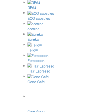
DF64
ECO capsules
ecotree
Eureka
Fellow
Femobook
Flair Espresso
Gene Café
Goat Story