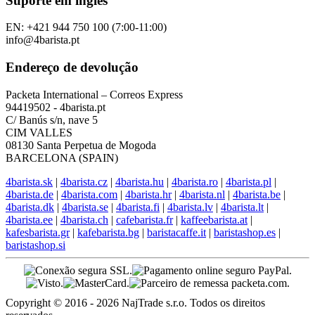
Suporte em inglês
EN: +421 944 750 100 (7:00-11:00)
info@4barista.pt
Endereço de devolução
Packeta International – Correos Express
94419502 - 4barista.pt
C/ Banús s/n, nave 5
CIM VALLES
08130 Santa Perpetua de Mogoda
BARCELONA (SPAIN)
4barista.sk
|
4barista.cz
|
4barista.hu
|
4barista.ro
|
4barista.pl
|
4barista.de
|
4barista.com
|
4barista.hr
|
4barista.nl
|
4barista.be
|
4barista.dk
|
4barista.se
|
4barista.fi
|
4barista.lv
|
4barista.lt
|
4barista.ee
|
4barista.ch
|
cafebarista.fr
|
kaffeebarista.at
|
kafesbarista.gr
|
kafebarista.bg
|
baristacaffe.it
|
baristashop.es
|
baristashop.si
Copyright © 2016 - 2026 NajTrade s.r.o. Todos os direitos