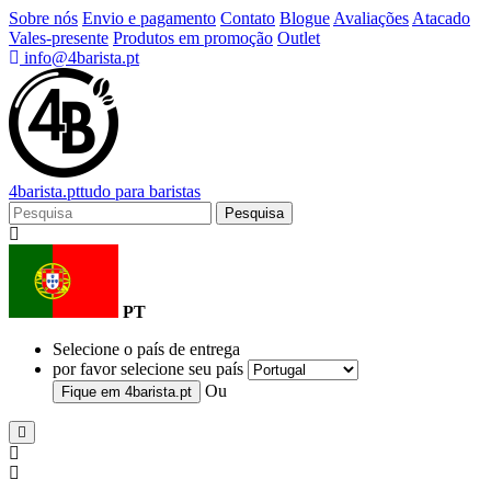
Sobre nós
Envio e pagamento
Contato
Blogue
Avaliações
Atacado
Vales-presente
Produtos em promoção
Outlet
info@4barista.pt
4
barista
.pt
tudo para baristas
Pesquisa
PT
Selecione o país de entrega
por favor selecione seu país
Ou
Fique em
4barista.pt