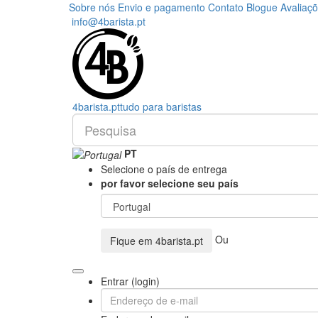
Sobre nós
Envio e pagamento
Contato
Blogue
Avaliaç
info@4barista.pt
4
barista
.pt
tudo para baristas
PT
Selecione o país de entrega
por favor selecione seu país
Ou
Fique em
4barista.pt
Entrar (login)