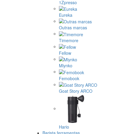
1Zpresso
Eureka
Outras marcas
Timemore
Fellow
Mlynko
Femobook
Goat Story ARCO
Hario
Barista ferramentas