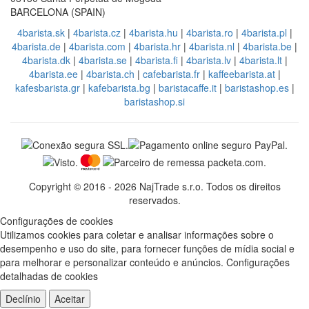
BARCELONA (SPAIN)
4barista.sk
|
4barista.cz
|
4barista.hu
|
4barista.ro
|
4barista.pl
|
4barista.de
|
4barista.com
|
4barista.hr
|
4barista.nl
|
4barista.be
|
4barista.dk
|
4barista.se
|
4barista.fi
|
4barista.lv
|
4barista.lt
|
4barista.ee
|
4barista.ch
|
cafebarista.fr
|
kaffeebarista.at
|
kafesbarista.gr
|
kafebarista.bg
|
baristacaffe.it
|
baristashop.es
|
baristashop.si
Copyright © 2016 - 2026 NajTrade s.r.o. Todos os direitos
reservados.
Configurações de cookies
Utilizamos cookies para coletar e analisar informações sobre o
desempenho e uso do site, para fornecer funções de mídia social e
para melhorar e personalizar conteúdo e anúncios.
Configurações
detalhadas de cookies
Declínio
Aceitar