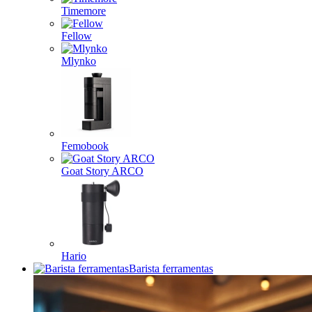
Timemore
Fellow
Mlynko
Femobook
Goat Story ARCO
Hario
Barista ferramentas