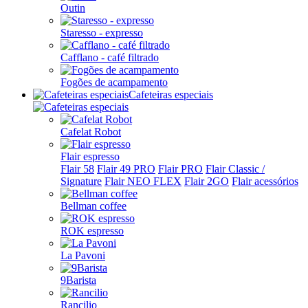
Outin
Staresso - expresso
Cafflano - café filtrado
Fogões de acampamento
Cafeteiras especiais
Cafelat Robot
Flair espresso
Flair 58
Flair 49 PRO
Flair PRO
Flair Classic /
Signature
Flair NEO FLEX
Flair 2GO
Flair acessórios
Bellman coffee
ROK espresso
La Pavoni
9Barista
Rancilio