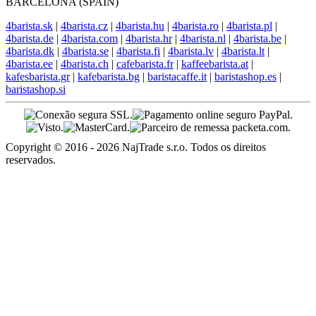
BARCELONA (SPAIN)
4barista.sk
|
4barista.cz
|
4barista.hu
|
4barista.ro
|
4barista.pl
|
4barista.de
|
4barista.com
|
4barista.hr
|
4barista.nl
|
4barista.be
|
4barista.dk
|
4barista.se
|
4barista.fi
|
4barista.lv
|
4barista.lt
|
4barista.ee
|
4barista.ch
|
cafebarista.fr
|
kaffeebarista.at
|
kafesbarista.gr
|
kafebarista.bg
|
baristacaffe.it
|
baristashop.es
|
baristashop.si
Copyright © 2016 - 2026 NajTrade s.r.o. Todos os direitos
reservados.