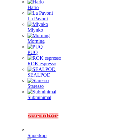
Hario
La Pavoni
Mlynko
Morning
PUQ
ROK espresso
SEALPOD
Staresso
Subminimal
Superkop