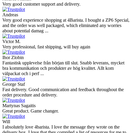
Very good customer support and delivery.
Andreas
Very good experience shopping at 4Barista. I bought a ZP6 Special,
and the order was well packaged, which eliminated any worries
about potential damag ...
Victor M.
Very professional, fast shipping, will buy again
Ihor Zlobin
Fantastisk upplevelse från början till slut. Snabb leverans, mycket
bra kommunikation och produkter av hög kvalitet. Allt kom
välpackat och i perf ...
George Staf
Fast delivery. Good communication and feedback throughout the
order procedure and delivery.
Martynas Sagaitis
Great product. Game changer.
Will
I absolutely love 4barista. I love the message they wrote on the
delivery box. I love that they compiled a list of resources for me to