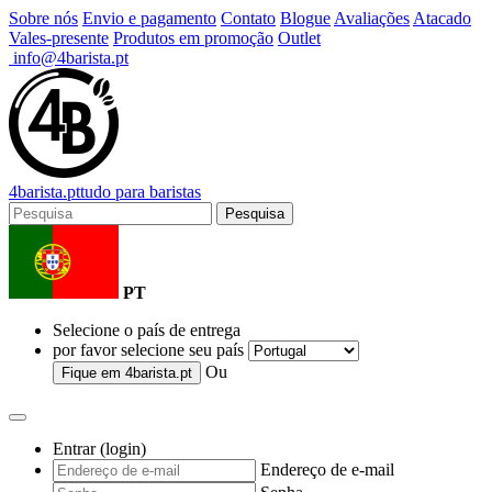
Sobre nós
Envio e pagamento
Contato
Blogue
Avaliações
Atacado
Vales-presente
Produtos em promoção
Outlet
info@4barista.pt
4
barista
.pt
tudo para baristas
Pesquisa
PT
Selecione o país de entrega
por favor selecione seu país
Ou
Fique em
4barista.pt
Entrar (login)
Endereço de e-mail