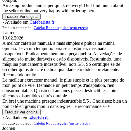
compra.
Amazing product and super quick delivery! Dint find much about
the seller online but very happy with ordering here.
Traduzir
Ver original
• Avaliado em
Cafebarista.fr
Produto comprado:
Cafelat Robot regular (retro green)
Laurent
13.02.2026
A melhor cafeteira manual, a mais simples e prática na minha
opinião. Leva um tempinho para se acostumar, mas nada
insuperável. Praticamente nenhuma peça quebra. As vedações de
silicone são muito duráveis e estão disponíveis. Resumindo, uma
máquina praticamente indestrutível, nota 5/5. Só certifique-se de
escolher grãos de café de boa qualidade e moídos corretamente.
Recomendo muito.
Le meilleur extracteur manuel, le plus simple et le plus pratique de
mon point de vue. Demande un petit temps d'adaptation, rien
d'insurmontable. Quasiment aucunes pièces destructibles. Joints
silicones disponibles et très durable
En bref une machine presque indestructible 5/5 . Choisissez bien un
bon café en grains moulu dans règles. Je recommande a++
Traduzir
Ver original
• Avaliado em
4barista.de
Produto comprado:
Cafelat Robot regular (matte black)
Jochen