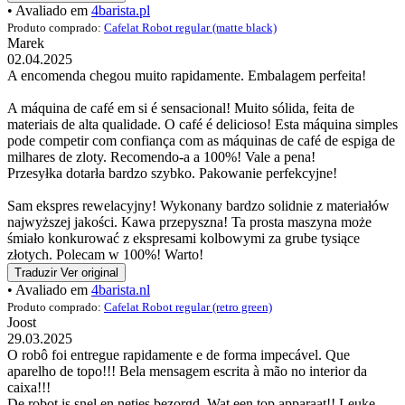
• Avaliado em
4barista.pl
Produto comprado:
Cafelat Robot regular (matte black)
Marek
02.04.2025
A encomenda chegou muito rapidamente. Embalagem perfeita!
A máquina de café em si é sensacional! Muito sólida, feita de
materiais de alta qualidade. O café é delicioso! Esta máquina simples
pode competir com confiança com as máquinas de café de espiga de
milhares de zloty. Recomendo-a a 100%! Vale a pena!
Przesyłka dotarła bardzo szybko. Pakowanie perfekcyjne!
Sam ekspres rewelacyjny! Wykonany bardzo solidnie z materiałów
najwyższej jakości. Kawa przepyszna! Ta prosta maszyna może
śmiało konkurować z ekspresami kolbowymi za grube tysiące
złotych. Polecam w 100%! Warto!
Traduzir
Ver original
• Avaliado em
4barista.nl
Produto comprado:
Cafelat Robot regular (retro green)
Joost
29.03.2025
O robô foi entregue rapidamente e de forma impecável. Que
aparelho de topo!!! Bela mensagem escrita à mão no interior da
caixa!!!
De robot is snel en netjes bezorgd. Wat een top apparaat!! Leuke