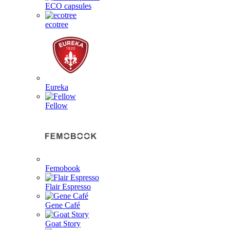
ECO capsules
ecotree
Eureka
Fellow
Femobook
Flair Espresso
Gene Café
Goat Story