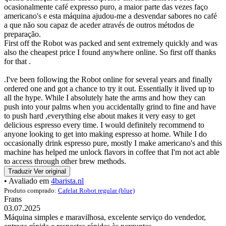
ocasionalmente café expresso puro, a maior parte das vezes faço
americano's e esta máquina ajudou-me a desvendar sabores no café
a que não sou capaz de aceder através de outros métodos de
preparação.
First off the Robot was packed and sent extremely quickly and was
also the cheapest price I found anywhere online. So first off thanks
for that .
.I've been following the Robot online for several years and finally
ordered one and got a chance to try it out. Essentially it lived up to
all the hype. While I absolutely hate the arms and how they can
push into your palms when you accidentally grind to fine and have
to push hard ,everything else about makes it very easy to get
delicious espresso every time. I would definitely recommend to
anyone looking to get into making espresso at home. While I do
occasionally drink espresso pure, mostly I make americano's and this
machine has helped me unlock flavors in coffee that I'm not act able
to access through other brew methods.
Traduzir
Ver original
• Avaliado em
4barista.nl
Produto comprado:
Cafelat Robot regular (blue)
Frans
03.07.2025
Máquina simples e maravilhosa, excelente serviço do vendedor,