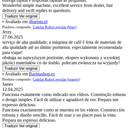
entrega rápida e respostas rápidas às perguntas.
Wonderful simple machine, excellent service from dealer, fast
delivery and swift replies to questions.
Traduzir
Ver original
• Avaliado em
4barista.pl
Produto comprado:
Cafelat Robot regular (blue)
Jerzy
27.06.2025
serviço de alta qualidade, a máquina de café é feita de materiais de
alta qualidade até ao último pormenor. especialmente recomendada
para viajar!
obsługa na najwyższym poziomie, ekspres wykonany z wysokiej
jakości materiałów co do śrubki. polecam zwłaszcza na wyjazdy!
Traduzir
Ver original
• Avaliado em
Baristashop.es
Produto comprado:
Cafelat Robot regular (orange)
James
12.04.2025
Funciona exatamente como indicado nos vídeos. Construção robusta
e design simples. Fácil de utilizar e agradável de ver. Prepara um
expresso delicioso.
Funciona exactamente como se muestra en los videos. Construcción
robusta y diseño sencillo. Fácil de usar y un placer para la vista.
Prepara un espresso delicioso.
Traduzir
Ver original