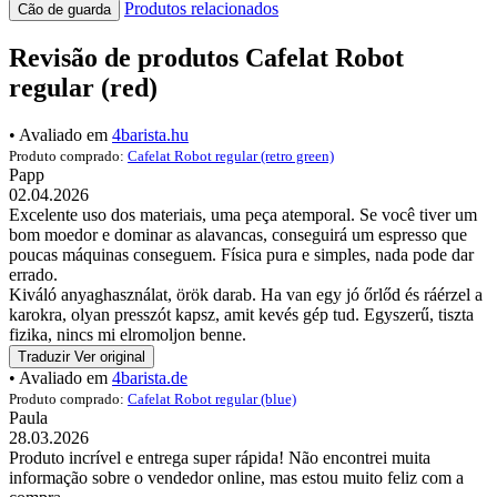
Produtos relacionados
Cão de guarda
Revisão de produtos Cafelat Robot
regular (red)
• Avaliado em
4barista.hu
Produto comprado:
Cafelat Robot regular (retro green)
Papp
02.04.2026
Excelente uso dos materiais, uma peça atemporal. Se você tiver um
bom moedor e dominar as alavancas, conseguirá um espresso que
poucas máquinas conseguem. Física pura e simples, nada pode dar
errado.
Kiváló anyaghasználat, örök darab. Ha van egy jó őrlőd és ráérzel a
karokra, olyan presszót kapsz, amit kevés gép tud. Egyszerű, tiszta
fizika, nincs mi elromoljon benne.
Traduzir
Ver original
• Avaliado em
4barista.de
Produto comprado:
Cafelat Robot regular (blue)
Paula
28.03.2026
Produto incrível e entrega super rápida! Não encontrei muita
informação sobre o vendedor online, mas estou muito feliz com a