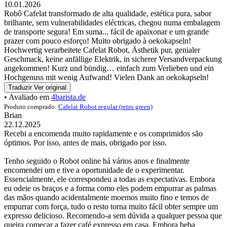
10.01.2026
Robô Cafelat transformado de alta qualidade, estética pura, sabor
brilhante, sem vulnerabilidades eléctricas, chegou numa embalagem
de transporte segura! Em suma... fácil de apaixonar e um grande
prazer com pouco esforço! Muito obrigado à oekokapseln!
Hochwertig verarbeitete Cafelat Robot, Ästhetik pur, genialer
Geschmack, keine anfällige Elektrik, in sicherer Versandverpackung
angekommen! Kurz und bündig… einfach zum Verlieben und ein
Hochgenuss mit wenig Aufwand! Vielen Dank an oekokapseln!
Traduzir
Ver original
• Avaliado em
4barista.de
Produto comprado:
Cafelat Robot regular (retro green)
Brian
22.12.2025
Recebi a encomenda muito rapidamente e os comprimidos são
óptimos. Por isso, antes de mais, obrigado por isso.
Tenho seguido o Robot online há vários anos e finalmente
encomendei um e tive a oportunidade de o experimentar.
Essencialmente, ele correspondeu a todas as expectativas. Embora
eu odeie os braços e a forma como eles podem empurrar as palmas
das mãos quando acidentalmente moemos muito fino e temos de
empurrar com força, tudo o resto torna muito fácil obter sempre um
expresso delicioso. Recomendo-a sem dúvida a qualquer pessoa que
queira começar a fazer café expresso em casa. Embora beba