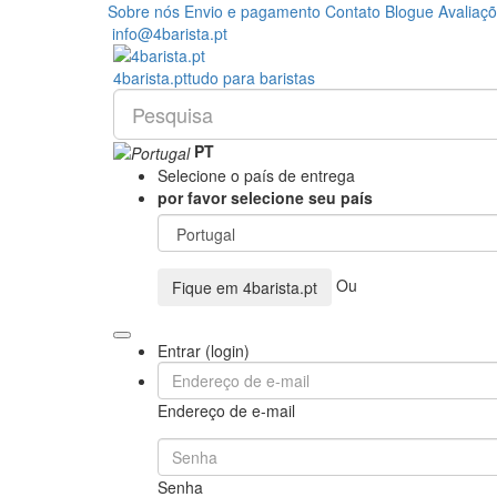
Sobre nós
Envio e pagamento
Contato
Blogue
Avaliaç
info@4barista.pt
4
barista
.pt
tudo para baristas
PT
Selecione o país de entrega
por favor selecione seu país
Ou
Fique em
4barista.pt
Entrar (login)
Endereço de e-mail
Senha