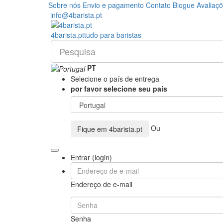
Sobre nós
Envio e pagamento
Contato
Blogue
Avaliaç
info@4barista.pt
4
barista
.pt
tudo para baristas
PT
Selecione o país de entrega
por favor selecione seu país
Ou
Fique em
4barista.pt
Entrar (login)
Endereço de e-mail
Senha