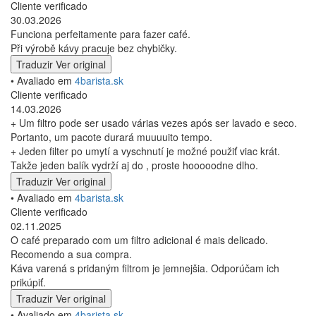
Cliente verificado
30.03.2026
Funciona perfeitamente para fazer café.
Při výrobě kávy pracuje bez chybičky.
Traduzir
Ver original
• Avaliado em
4barista.sk
Cliente verificado
14.03.2026
+ Um filtro pode ser usado várias vezes após ser lavado e seco.
Portanto, um pacote durará muuuuito tempo.
+ Jeden filter po umytí a vyschnutí je možné použiť viac krát.
Takže jeden balík vydrží aj do , proste hooooodne dlho.
Traduzir
Ver original
• Avaliado em
4barista.sk
Cliente verificado
02.11.2025
O café preparado com um filtro adicional é mais delicado.
Recomendo a sua compra.
Káva varená s pridaným filtrom je jemnejšia. Odporúčam ich
prikúpiť.
Traduzir
Ver original
• Avaliado em
4barista.sk