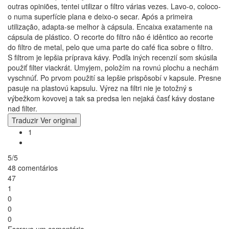
outras opiniões, tentei utilizar o filtro várias vezes. Lavo-o, coloco-
o numa superfície plana e deixo-o secar. Após a primeira
utilização, adapta-se melhor à cápsula. Encaixa exatamente na
cápsula de plástico. O recorte do filtro não é idêntico ao recorte
do filtro de metal, pelo que uma parte do café fica sobre o filtro.
S filtrom je lepšia príprava kávy. Podľa iných recenzií som skúsila
použiť filter viackrát. Umyjem, položím na rovnú plochu a nechám
vyschnúť. Po prvom použití sa lepšie prispôsobí v kapsule. Presne
pasuje na plastovú kapsulu. Výrez na filtri nie je totožný s
výbežkom kovovej a tak sa predsa len nejaká časť kávy dostane
nad filter.
Traduzir
Ver original
1
5/5
48 comentários
47
1
0
0
0
Escreva um comentário