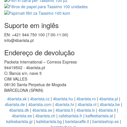
Suporte em inglês
EN: +421 944 750 100 (7:00-11:00)
info@4barista.pt
Endereço de devolução
Packeta International – Correos Express
94419502 - 4barista.pt
C/ Banús s/n, nave 5
CIM VALLES
08130 Santa Perpetua de Mogoda
BARCELONA (SPAIN)
4barista.sk
|
4barista.cz
|
4barista.hu
|
4barista.ro
|
4barista.pl
|
4barista.de
|
4barista.com
|
4barista.hr
|
4barista.nl
|
4barista.be
|
4barista.dk
|
4barista.se
|
4barista.fi
|
4barista.lv
|
4barista.lt
|
4barista.ee
|
4barista.ch
|
cafebarista.fr
|
kaffeebarista.at
|
kafesbarista.gr
|
kafebarista.bg
|
baristacaffe.it
|
baristashop.es
|
baristashop.si