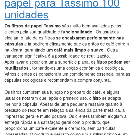
papel para Tassimo 100
unidades
Os filtros de papel Tassimo
são muito bem avaliados pelos
clientes pela sua qualidade e
funcionalidade
. Os usuários
elogiam o fato de os filtros
se encaixarem perfeitamente nas
cápsulas
e impedirem eficazmente que os grãos de café entrem
na xícara, garantindo
um café mais limpo e suave
. Outra
vantagem significativa é a possibilidade de reutilização.
Após lavar e secar em uma superfície plana, os filtros
podem ser
reutilizados
, tornando-os uma opção econômica e ecológica.
Vários clientes os consideram um complemento essencial para as
cápsulas ecológicas e recomendam a compra conjunta.
Os filtros cumprem sua função no preparo do café, e alguns
usuários notaram que, após o primeiro uso, o filtro se adapta
melhor à cápsula. Apesar de uma pequena ressalva quanto à
precisão do recorte em relação à saliência da parte metálica, a
impressão geral é muito positiva. Os clientes também elogiam a
entrega rápida e a satisfação geral com o produto, que
proporciona um café excelente e cremoso, sem partículas
indesejadas. O produto é descrito como um auxiliar prático e um