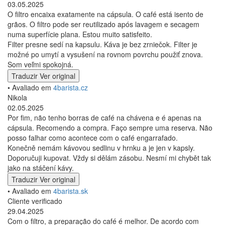
03.05.2025
O filtro encaixa exatamente na cápsula. O café está isento de
grãos. O filtro pode ser reutilizado após lavagem e secagem
numa superfície plana. Estou muito satisfeito.
Filter presne sedí na kapsulu. Káva je bez zrniečok. Filter je
možné po umytí a vysušení na rovnom povrchu použiť znova.
Som veľmi spokojná.
Traduzir
Ver original
• Avaliado em
4barista.cz
Nikola
02.05.2025
Por fim, não tenho borras de café na chávena e é apenas na
cápsula. Recomendo a compra. Faço sempre uma reserva. Não
posso falhar como acontece com o café engarrafado.
Konečně nemám kávovou sedlinu v hrnku a je jen v kapsly.
Doporučuji kupovat. Vždy si dělám zásobu. Nesmí mi chybět tak
jako na stáčení kávy.
Traduzir
Ver original
• Avaliado em
4barista.sk
Cliente verificado
29.04.2025
Com o filtro, a preparação do café é melhor. De acordo com