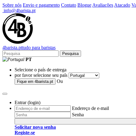
Sobre nós
Envio e pagamento
Contato
Blogue
Avaliações
Atacado
Va
info@4barista.pt
4
barista
.pt
tudo para baristas
Pesquisa
PT
Selecione o país de entrega
por favor selecione seu país
Ou
Fique em
4barista.pt
Entrar (login)
Endereço de e-mail
Senha
Solicitar nova senha
Registe-se