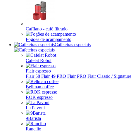
Cafflano - café filtrado
Fogões de acampamento
Cafeteiras especiais
Cafelat Robot
Flair espresso
Flair 58
Flair 49 PRO
Flair PRO
Flair Classic / Signatur
Bellman coffee
ROK espresso
La Pavoni
9Barista
Rancilio