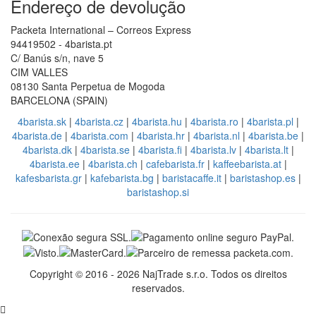
Endereço de devolução
Packeta International – Correos Express
94419502 - 4barista.pt
C/ Banús s/n, nave 5
CIM VALLES
08130 Santa Perpetua de Mogoda
BARCELONA (SPAIN)
4barista.sk
|
4barista.cz
|
4barista.hu
|
4barista.ro
|
4barista.pl
|
4barista.de
|
4barista.com
|
4barista.hr
|
4barista.nl
|
4barista.be
|
4barista.dk
|
4barista.se
|
4barista.fi
|
4barista.lv
|
4barista.lt
|
4barista.ee
|
4barista.ch
|
cafebarista.fr
|
kaffeebarista.at
|
kafesbarista.gr
|
kafebarista.bg
|
baristacaffe.it
|
baristashop.es
|
baristashop.si
Copyright © 2016 - 2026 NajTrade s.r.o. Todos os direitos
reservados.