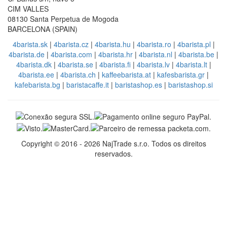
CIM VALLES
08130 Santa Perpetua de Mogoda
BARCELONA (SPAIN)
4barista.sk
|
4barista.cz
|
4barista.hu
|
4barista.ro
|
4barista.pl
|
4barista.de
|
4barista.com
|
4barista.hr
|
4barista.nl
|
4barista.be
|
4barista.dk
|
4barista.se
|
4barista.fi
|
4barista.lv
|
4barista.lt
|
4barista.ee
|
4barista.ch
|
kaffeebarista.at
|
kafesbarista.gr
|
kafebarista.bg
|
baristacaffe.it
|
baristashop.es
|
baristashop.si
Copyright © 2016 - 2026 NajTrade s.r.o. Todos os direitos
reservados.