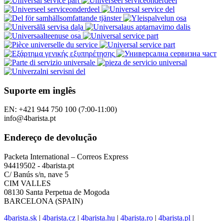
Suporte em inglês
EN: +421 944 750 100 (7:00-11:00)
info@4barista.pt
Endereço de devolução
Packeta International – Correos Express
94419502 - 4barista.pt
C/ Banús s/n, nave 5
CIM VALLES
08130 Santa Perpetua de Mogoda
BARCELONA (SPAIN)
4barista.sk
|
4barista.cz
|
4barista.hu
|
4barista.ro
|
4barista.pl
|