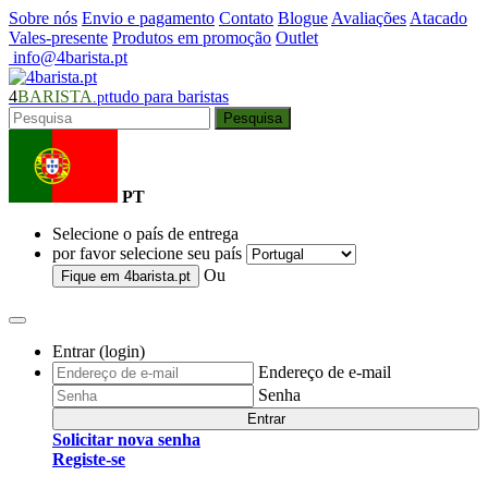
Sobre nós
Envio e pagamento
Contato
Blogue
Avaliações
Atacado
Vales-presente
Produtos em promoção
Outlet
info@4barista.pt
4
BARISTA
tudo para baristas
.pt
Pesquisa
PT
Selecione o país de entrega
por favor selecione seu país
Ou
Fique em
4barista.pt
Entrar (login)
Endereço de e-mail
Senha
Entrar
Solicitar nova senha
Registe-se