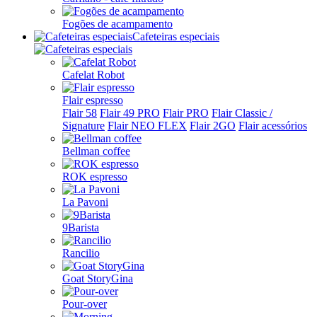
Fogões de acampamento
Cafeteiras especiais
Cafelat Robot
Flair espresso
Flair 58
Flair 49 PRO
Flair PRO
Flair Classic /
Signature
Flair NEO FLEX
Flair 2GO
Flair acessórios
Bellman coffee
ROK espresso
La Pavoni
9Barista
Rancilio
Goat StoryGina
Pour-over