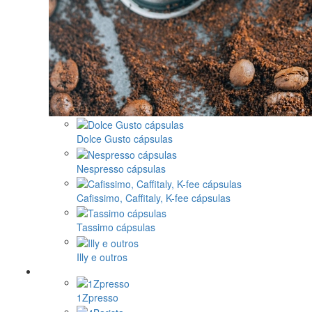
Dolce Gusto cápsulas
Nespresso cápsulas
Cafissimo, Caffitaly, K-fee cápsulas
Tassimo cápsulas
Illy e outros
1Zpresso