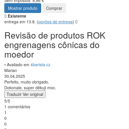
Sem impostos: 8,86 €
Mostrar produto
Comprar
Existente
entrega em 13.8.
(
opções de entrega
)
Revisão de produtos ROK
engrenagens cônicas do
moedor
• Avaliado em
4barista.cz
Marian
30.04.2025
Perfeito, muito obrigado.
Dokonale, super děkuji moc.
Traduzir
Ver original
5/5
1 comentários
1
0
0