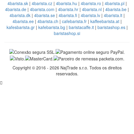
4barista.sk
|
4barista.cz
|
4barista.hu
|
4barista.ro
|
4barista.pl
|
4barista.de
|
4barista.com
|
4barista.hr
|
4barista.nl
|
4barista.be
|
4barista.dk
|
4barista.se
|
4barista.fi
|
4barista.lv
|
4barista.lt
|
4barista.ee
|
4barista.ch
|
cafebarista.fr
|
kaffeebarista.at
|
kafesbarista.gr
|
kafebarista.bg
|
baristacaffe.it
|
baristashop.es
|
baristashop.si
Copyright © 2016 - 2026 NajTrade s.r.o. Todos os direitos
reservados.