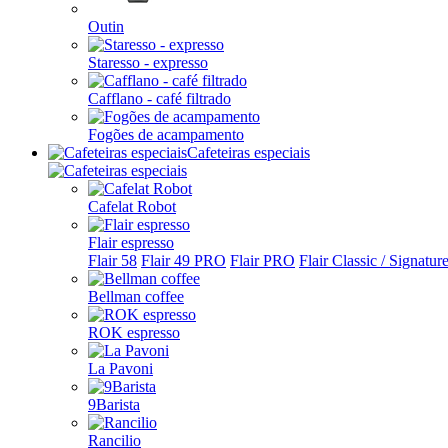
Outin
Staresso - expresso
Cafflano - café filtrado
Fogões de acampamento
Cafeteiras especiais
Cafelat Robot
Flair espresso
Flair 58
Flair 49 PRO
Flair PRO
Flair Classic / Signatur
Bellman coffee
ROK espresso
La Pavoni
9Barista
Rancilio