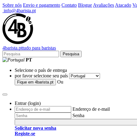
Sobre nós
Envio e pagamento
Contato
Blogue
Avaliações
Atacado
Va
info@4barista.pt
4
barista
.pt
tudo para baristas
Pesquisa
PT
Selecione o país de entrega
por favor selecione seu país
Ou
Fique em
4barista.pt
Entrar (login)
Endereço de e-mail
Senha
Solicitar nova senha
Registe-se