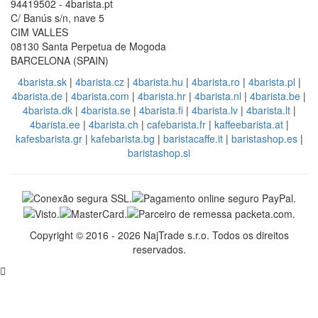
94419502 - 4barista.pt
C/ Banús s/n, nave 5
CIM VALLES
08130 Santa Perpetua de Mogoda
BARCELONA (SPAIN)
4barista.sk
|
4barista.cz
|
4barista.hu
|
4barista.ro
|
4barista.pl
|
4barista.de
|
4barista.com
|
4barista.hr
|
4barista.nl
|
4barista.be
|
4barista.dk
|
4barista.se
|
4barista.fi
|
4barista.lv
|
4barista.lt
|
4barista.ee
|
4barista.ch
|
cafebarista.fr
|
kaffeebarista.at
|
kafesbarista.gr
|
kafebarista.bg
|
baristacaffe.it
|
baristashop.es
|
baristashop.si
Copyright © 2016 - 2026 NajTrade s.r.o. Todos os direitos
reservados.