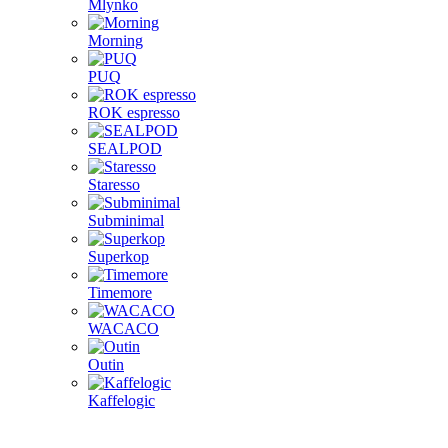
Mlynko
Morning
PUQ
ROK espresso
SEALPOD
Staresso
Subminimal
Superkop
Timemore
WACACO
Outin
Kaffelogic