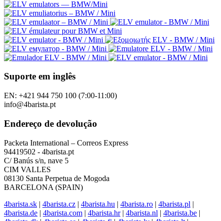
Suporte em inglês
EN: +421 944 750 100 (7:00-11:00)
info@4barista.pt
Endereço de devolução
Packeta International – Correos Express
94419502 - 4barista.pt
C/ Banús s/n, nave 5
CIM VALLES
08130 Santa Perpetua de Mogoda
BARCELONA (SPAIN)
4barista.sk
|
4barista.cz
|
4barista.hu
|
4barista.ro
|
4barista.pl
|
4barista.de
|
4barista.com
|
4barista.hr
|
4barista.nl
|
4barista.be
|