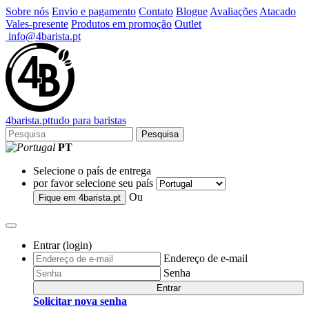
Sobre nós
Envio e pagamento
Contato
Blogue
Avaliações
Atacado
Vales-presente
Produtos em promoção
Outlet
info@4barista.pt
4
barista
.pt
tudo para baristas
Pesquisa
PT
Selecione o país de entrega
por favor selecione seu país
Ou
Fique em
4barista.pt
Entrar (login)
Endereço de e-mail
Senha
Entrar
Solicitar nova senha