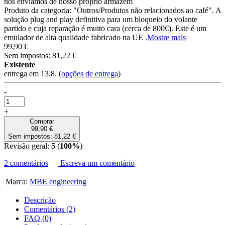
nós enviamos de nosso próprio armazém
Produto da categoria: "Outros/Produtos não relacionados ao café".​ A
solução plug and play definitiva para um bloqueio do volante
partido e cuja reparação é muito cara (cerca de 800€). Este é um
emulador de alta qualidade fabricado na UE .
Mostre mais
99,90 €
Sem impostos: 81,22 €
Existente
entrega em 13.8.
(
opções de entrega
)
-
+
Comprar
99,90 €
Sem impostos: 81,22 €
Revisão geral:
5
(
100%
)
2 comentários
Escreva um comentário
Marca:
MBE engineering
Descrição
Comentários (2)
FAQ (0)