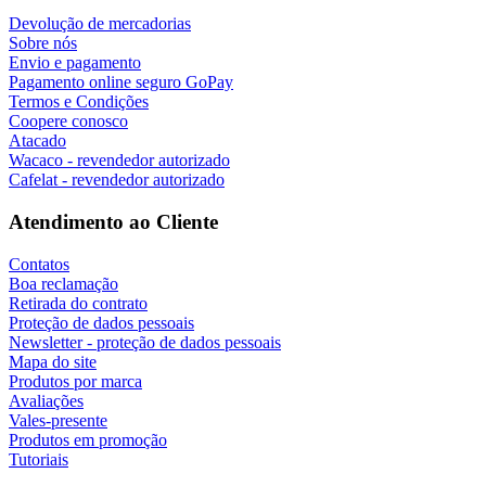
Devolução de mercadorias
Sobre nós
Envio e pagamento
Pagamento online seguro GoPay
Termos e Condições
Coopere conosco
Atacado
Wacaco - revendedor autorizado
Cafelat - revendedor autorizado
Atendimento ao Cliente
Contatos
Boa reclamação
Retirada do contrato
Proteção de dados pessoais
Newsletter - proteção de dados pessoais
Mapa do site
Produtos por marca
Avaliações
Vales-presente
Produtos em promoção
Tutoriais