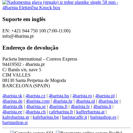
Suporte em inglês
EN: +421 944 750 100 (7:00-11:00)
info@4barista.pt
Endereço de devolução
Packeta International – Correos Express
94419502 - 4barista.pt
C/ Banús s/n, nave 5
CIM VALLES
08130 Santa Perpetua de Mogoda
BARCELONA (SPAIN)
4barista.sk
|
4barista.cz
|
4barista.hu
|
4barista.ro
|
4barista.pl
|
4barista.de
|
4barista.com
|
4barista.hr
|
4barista.nl
|
4barista.be
|
4barista.dk
|
4barista.se
|
4barista.fi
|
4barista.lv
|
4barista.lt
|
4barista.ee
|
4barista.ch
|
cafebarista.fr
|
kaffeebarista.at
|
kafesbarista.gr
|
kafebarista.bg
|
baristacaffe.it
|
baristashop.es
|
baristashop.si