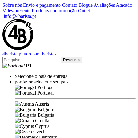
Sobre nós
Envio e pagamento
Contato
Blogue
Avaliações
Atacado
Vales-presente
Produtos em promoção
Outlet
info@4barista.pt
4
barista
.pt
tudo para baristas
Pesquisa
PT
Selecione o país de entrega
por favor selecione seu país
Portugal
Portugal
Austria
Belgium
Bulgaria
Croatia
Cyprus
Czech
Denmark