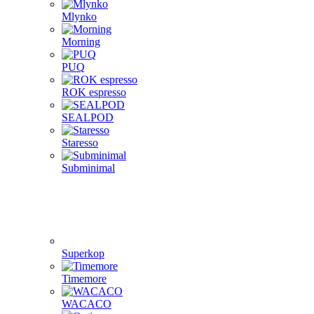
Mlynko
Morning
PUQ
ROK espresso
SEALPOD
Staresso
Subminimal
Superkop
Timemore
WACACO