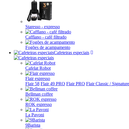
Staresso - expresso
Cafflano - café filtrado
Fogões de acampamento
Cafeteiras especiais
Cafelat Robot
Flair espresso
Flair 58
Flair 49 PRO
Flair PRO
Flair Classic / Signatur
Bellman coffee
ROK espresso
La Pavoni
9Barista