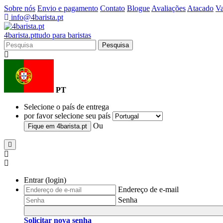
Sobre nós
Envio e pagamento
Contato
Blogue
Avaliações
Atacado
Va
info@4barista.pt
4
barista
.pt
tudo para baristas
Pesquisa
PT
Selecione o país de entrega
por favor selecione seu país
Ou
Fique em
4barista.pt
Entrar (login)
Endereço de e-mail
Senha
Solicitar nova senha