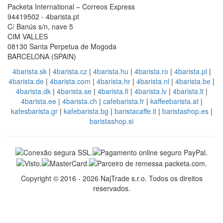
Packeta International – Correos Express
94419502 - 4barista.pt
C/ Banús s/n, nave 5
CIM VALLES
08130 Santa Perpetua de Mogoda
BARCELONA (SPAIN)
4barista.sk
|
4barista.cz
|
4barista.hu
|
4barista.ro
|
4barista.pl
|
4barista.de
|
4barista.com
|
4barista.hr
|
4barista.nl
|
4barista.be
|
4barista.dk
|
4barista.se
|
4barista.fi
|
4barista.lv
|
4barista.lt
|
4barista.ee
|
4barista.ch
|
cafebarista.fr
|
kaffeebarista.at
|
kafesbarista.gr
|
kafebarista.bg
|
baristacaffe.it
|
baristashop.es
|
baristashop.si
Copyright © 2016 - 2026 NajTrade s.r.o. Todos os direitos
reservados.