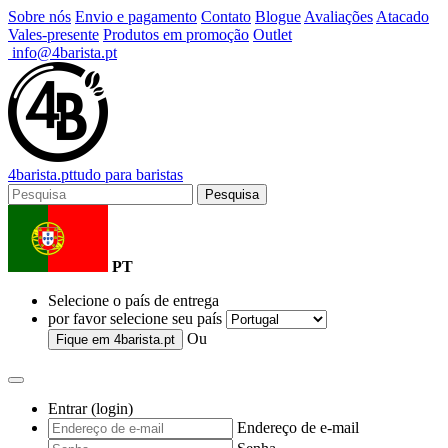
Sobre nós
Envio e pagamento
Contato
Blogue
Avaliações
Atacado
Vales-presente
Produtos em promoção
Outlet
info@4barista.pt
4
barista
.pt
tudo para baristas
Pesquisa
PT
Selecione o país de entrega
por favor selecione seu país
Ou
Fique em
4barista.pt
Entrar (login)
Endereço de e-mail