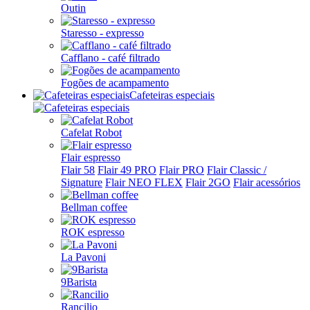
Outin
Staresso - expresso
Cafflano - café filtrado
Fogões de acampamento
Cafeteiras especiais
Cafelat Robot
Flair espresso
Flair 58
Flair 49 PRO
Flair PRO
Flair Classic /
Signature
Flair NEO FLEX
Flair 2GO
Flair acessórios
Bellman coffee
ROK espresso
La Pavoni
9Barista
Rancilio