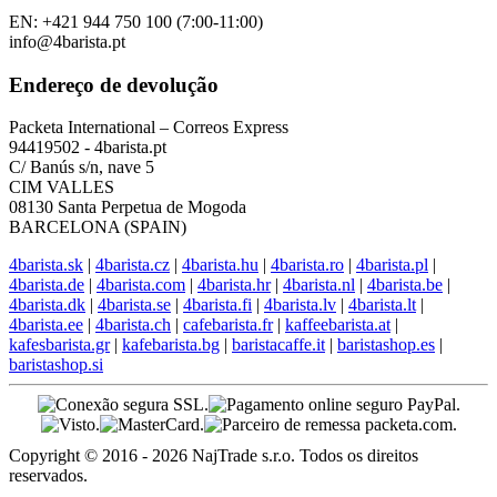
EN: +421 944 750 100 (7:00-11:00)
info@4barista.pt
Endereço de devolução
Packeta International – Correos Express
94419502 - 4barista.pt
C/ Banús s/n, nave 5
CIM VALLES
08130 Santa Perpetua de Mogoda
BARCELONA (SPAIN)
4barista.sk
|
4barista.cz
|
4barista.hu
|
4barista.ro
|
4barista.pl
|
4barista.de
|
4barista.com
|
4barista.hr
|
4barista.nl
|
4barista.be
|
4barista.dk
|
4barista.se
|
4barista.fi
|
4barista.lv
|
4barista.lt
|
4barista.ee
|
4barista.ch
|
cafebarista.fr
|
kaffeebarista.at
|
kafesbarista.gr
|
kafebarista.bg
|
baristacaffe.it
|
baristashop.es
|
baristashop.si
Copyright © 2016 - 2026 NajTrade s.r.o. Todos os direitos
reservados.