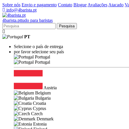
Sobre nós
Envio e pagamento
Contato
Blogue
Avaliações
Atacado
Va
info@4barista.pt
4
barista
.pt
tudo para baristas
Pesquisa
PT
Selecione o país de entrega
por favor selecione seu país
Portugal
Portugal
Austria
Belgium
Bulgaria
Croatia
Cyprus
Czech
Denmark
Estonia