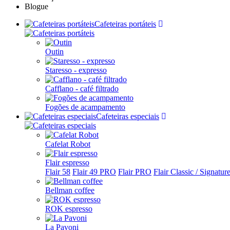
Blogue
Cafeteiras portáteis
Outin
Staresso - expresso
Cafflano - café filtrado
Fogões de acampamento
Cafeteiras especiais
Cafelat Robot
Flair espresso
Flair 58
Flair 49 PRO
Flair PRO
Flair Classic / Signatur
Bellman coffee
ROK espresso
La Pavoni