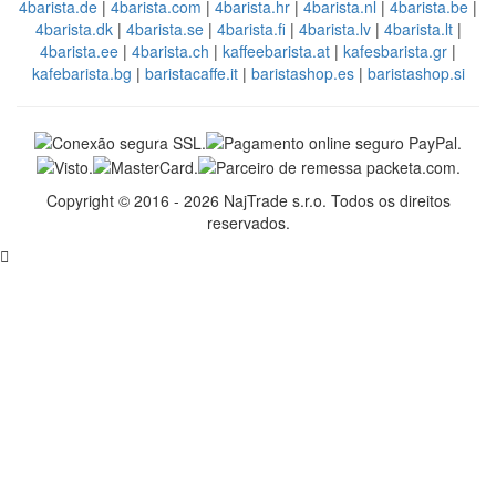
4barista.de
|
4barista.com
|
4barista.hr
|
4barista.nl
|
4barista.be
|
4barista.dk
|
4barista.se
|
4barista.fi
|
4barista.lv
|
4barista.lt
|
4barista.ee
|
4barista.ch
|
kaffeebarista.at
|
kafesbarista.gr
|
kafebarista.bg
|
baristacaffe.it
|
baristashop.es
|
baristashop.si
Copyright © 2016 - 2026 NajTrade s.r.o. Todos os direitos
reservados.