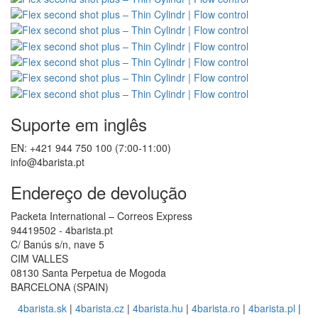
Suporte em inglês
EN: +421 944 750 100 (7:00-11:00)
info@4barista.pt
Endereço de devolução
Packeta International – Correos Express
94419502 - 4barista.pt
C/ Banús s/n, nave 5
CIM VALLES
08130 Santa Perpetua de Mogoda
BARCELONA (SPAIN)
4barista.sk
|
4barista.cz
|
4barista.hu
|
4barista.ro
|
4barista.pl
|