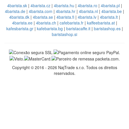
4barista.sk
|
4barista.cz
|
4barista.hu
|
4barista.ro
|
4barista.pl
|
4barista.de
|
4barista.com
|
4barista.hr
|
4barista.nl
|
4barista.be
|
4barista.dk
|
4barista.se
|
4barista.fi
|
4barista.lv
|
4barista.lt
|
4barista.ee
|
4barista.ch
|
cafebarista.fr
|
kaffeebarista.at
|
kafesbarista.gr
|
kafebarista.bg
|
baristacaffe.it
|
baristashop.es
|
baristashop.si
Copyright © 2016 - 2026 NajTrade s.r.o. Todos os direitos
reservados.