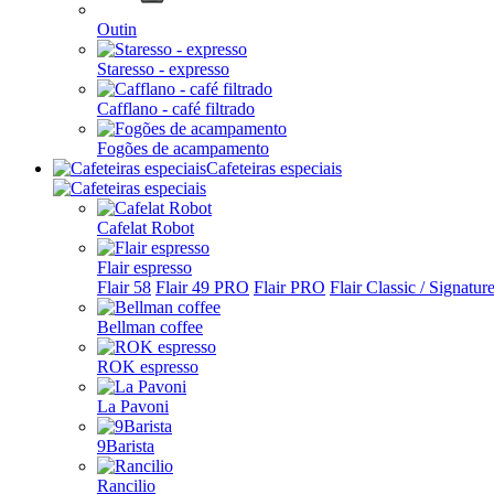
Outin
Staresso - expresso
Cafflano - café filtrado
Fogões de acampamento
Cafeteiras especiais
Cafelat Robot
Flair espresso
Flair 58
Flair 49 PRO
Flair PRO
Flair Classic / Signatur
Bellman coffee
ROK espresso
La Pavoni
9Barista
Rancilio