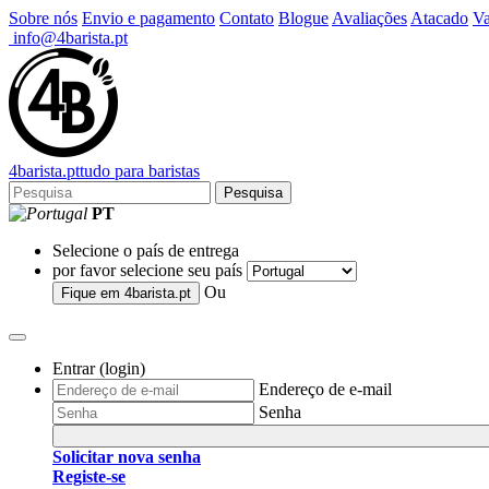
Sobre nós
Envio e pagamento
Contato
Blogue
Avaliações
Atacado
Va
info@4barista.pt
4
barista
.pt
tudo para baristas
Pesquisa
PT
Selecione o país de entrega
por favor selecione seu país
Ou
Fique em
4barista.pt
Entrar (login)
Endereço de e-mail
Senha
Solicitar nova senha
Registe-se