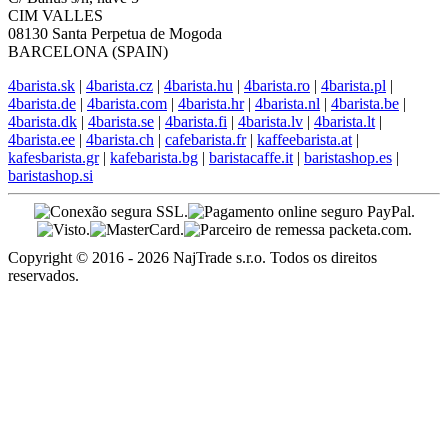
CIM VALLES
08130 Santa Perpetua de Mogoda
BARCELONA (SPAIN)
4barista.sk
|
4barista.cz
|
4barista.hu
|
4barista.ro
|
4barista.pl
|
4barista.de
|
4barista.com
|
4barista.hr
|
4barista.nl
|
4barista.be
|
4barista.dk
|
4barista.se
|
4barista.fi
|
4barista.lv
|
4barista.lt
|
4barista.ee
|
4barista.ch
|
cafebarista.fr
|
kaffeebarista.at
|
kafesbarista.gr
|
kafebarista.bg
|
baristacaffe.it
|
baristashop.es
|
baristashop.si
Copyright © 2016 - 2026 NajTrade s.r.o. Todos os direitos
reservados.