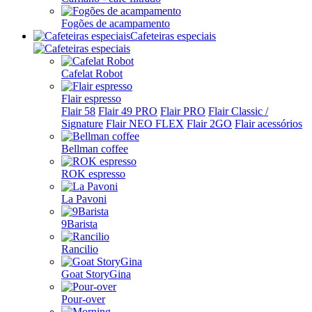
Fogões de acampamento
Cafeteiras especiais
Cafelat Robot
Flair espresso
Flair 58
Flair 49 PRO
Flair PRO
Flair Classic /
Signature
Flair NEO FLEX
Flair 2GO
Flair acessórios
Bellman coffee
ROK espresso
La Pavoni
9Barista
Rancilio
Goat StoryGina
Pour-over