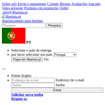
Sobre nós
Envio e pagamento
Contato
Blogue
Avaliações
Atacado
Vales-presente
Produtos em promoção
Outlet
info@4barista.pt
4
barista
.pt
tudo para baristas
Pesquisa
PT
Selecione o país de entrega
por favor selecione seu país
Ou
Fique em
4barista.pt
Entrar (login)
Endereço de e-mail
Senha
Entrar
Solicitar nova senha
Registe-se