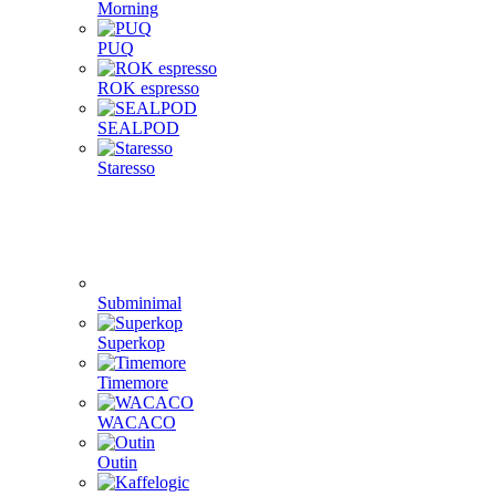
Morning
PUQ
ROK espresso
SEALPOD
Staresso
Subminimal
Superkop
Timemore
WACACO
Outin