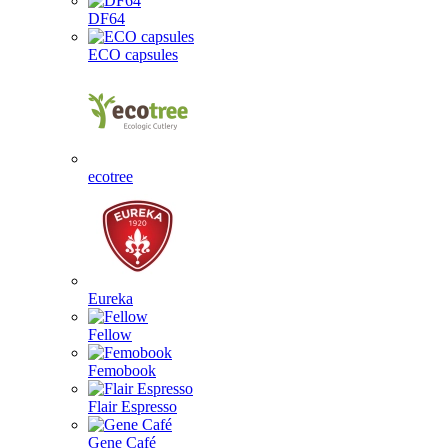
DF64
ECO capsules
ecotree
Eureka
Fellow
Femobook
Flair Espresso
Gene Café