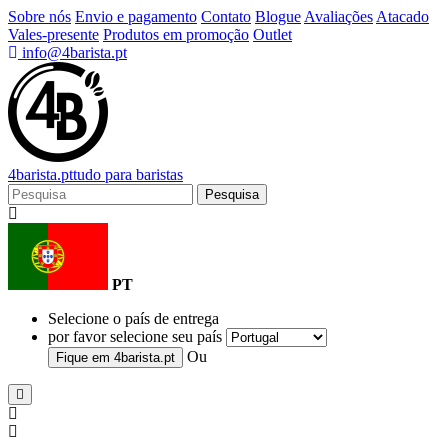
Sobre nós
Envio e pagamento
Contato
Blogue
Avaliações
Atacado
Vales-presente
Produtos em promoção
Outlet
info@4barista.pt
4
barista
.pt
tudo para baristas
Pesquisa
PT
Selecione o país de entrega
por favor selecione seu país
Ou
Fique em
4barista.pt