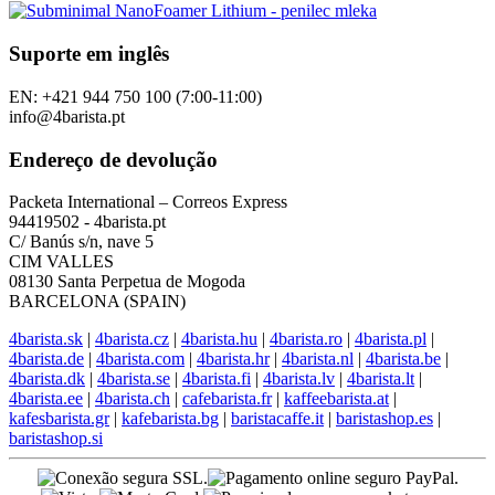
Suporte em inglês
EN: +421 944 750 100 (7:00-11:00)
info@4barista.pt
Endereço de devolução
Packeta International – Correos Express
94419502 - 4barista.pt
C/ Banús s/n, nave 5
CIM VALLES
08130 Santa Perpetua de Mogoda
BARCELONA (SPAIN)
4barista.sk
|
4barista.cz
|
4barista.hu
|
4barista.ro
|
4barista.pl
|
4barista.de
|
4barista.com
|
4barista.hr
|
4barista.nl
|
4barista.be
|
4barista.dk
|
4barista.se
|
4barista.fi
|
4barista.lv
|
4barista.lt
|
4barista.ee
|
4barista.ch
|
cafebarista.fr
|
kaffeebarista.at
|
kafesbarista.gr
|
kafebarista.bg
|
baristacaffe.it
|
baristashop.es
|
baristashop.si