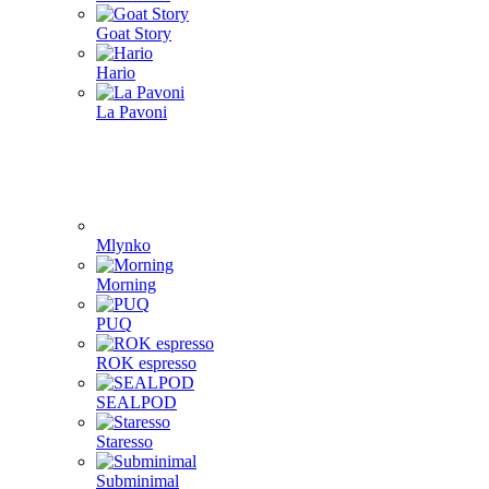
Goat Story
Hario
La Pavoni
Mlynko
Morning
PUQ
ROK espresso
SEALPOD
Staresso
Subminimal