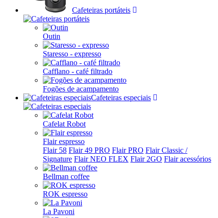
Cafeteiras portáteis
Outin
Staresso - expresso
Cafflano - café filtrado
Fogões de acampamento
Cafeteiras especiais
Cafelat Robot
Flair espresso
Flair 58
Flair 49 PRO
Flair PRO
Flair Classic /
Signature
Flair NEO FLEX
Flair 2GO
Flair acessórios
Bellman coffee
ROK espresso
La Pavoni