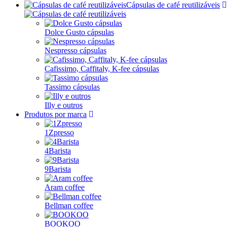
Cápsulas de café reutilizáveis
Dolce Gusto cápsulas
Nespresso cápsulas
Cafissimo, Caffitaly, K-fee cápsulas
Tassimo cápsulas
Illy e outros
Produtos por marca
1Zpresso
4Barista
9Barista
Aram coffee
Bellman coffee
BOOKOO