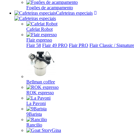
Fogões de acampamento
Cafeteiras especiais
Cafelat Robot
Flair espresso
Flair 58
Flair 49 PRO
Flair PRO
Flair Classic / Signatur
Bellman coffee
ROK espresso
La Pavoni
9Barista
Rancilio