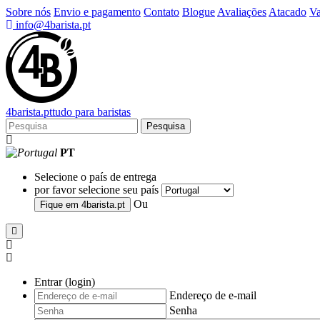
Sobre nós
Envio e pagamento
Contato
Blogue
Avaliações
Atacado
Va
info@4barista.pt
4
barista
.pt
tudo para baristas
Pesquisa
PT
Selecione o país de entrega
por favor selecione seu país
Ou
Fique em
4barista.pt
Entrar (login)
Endereço de e-mail
Senha