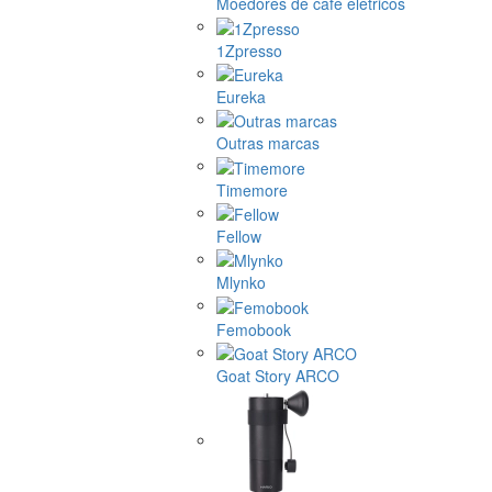
Moedores de café elétricos
1Zpresso
Eureka
Outras marcas
Timemore
Fellow
Mlynko
Femobook
Goat Story ARCO