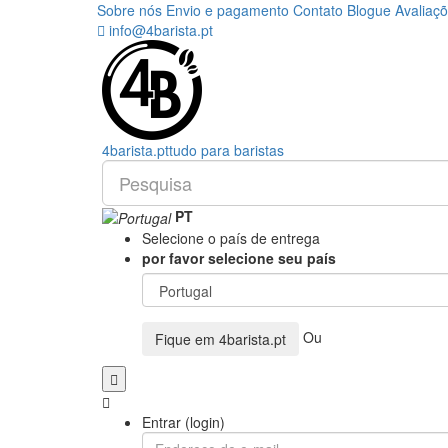
Sobre nós
Envio e pagamento
Contato
Blogue
Avaliaç
info@4barista.pt
4
barista
.pt
tudo para baristas
PT
Selecione o país de entrega
por favor selecione seu país
Ou
Fique em
4barista.pt
Entrar (login)