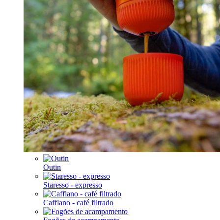
Outin
Staresso - expresso
Cafflano - café filtrado