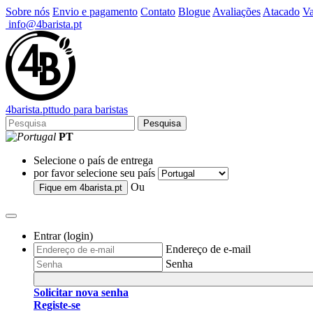
Sobre nós
Envio e pagamento
Contato
Blogue
Avaliações
Atacado
Va
info@4barista.pt
4
barista
.pt
tudo para baristas
Pesquisa
PT
Selecione o país de entrega
por favor selecione seu país
Ou
Fique em
4barista.pt
Entrar (login)
Endereço de e-mail
Senha
Solicitar nova senha
Registe-se