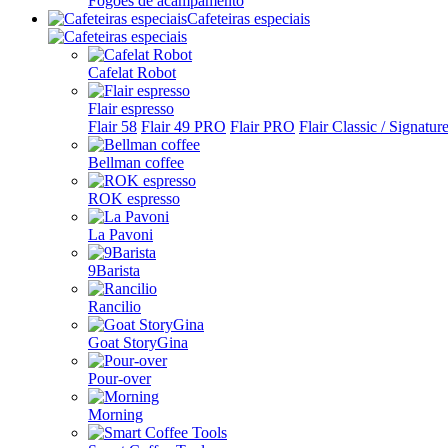
Fogões de acampamento
Cafeteiras especiais
Cafelat Robot
Flair espresso
Flair 58
Flair 49 PRO
Flair PRO
Flair Classic / Signatur
Bellman coffee
ROK espresso
La Pavoni
9Barista
Rancilio
Goat StoryGina
Pour-over
Morning