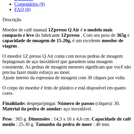
Comentários (9)
FAQ (0)
Descrição
Moedor de café manual
1Zpresso Q Air
é
o modelo mais
compacto e leve
do fabricante
1Zpresso
. Com seu peso de
365g
e
capacidade de moagem de 15-20g,
é um excelente
moedor de
viagem
.
O moedor 1Z presso Q Air conta com novas pedras de moagem
heptagonais de aço inoxidável que garantem uma moagem
consistente. As pedras de moagem menores significam que você não
precisa fazer muito esforço ao moer.
Ajuste interno da espessura de moagem com 30 cliques por volta.
O corpo do moedor é feito de plástico e está disponível em quatro
cores.
Finalidade:
despejar/pingar.
Número de passos
(cliques): 30.
Material da pedra de amolar:
aço inoxidável.
Peso
: 365 g.
Dimensões
: 14,5 x 16 x 4,6 cm.
Capacidade de café
moído
: 25-30 g.
Tamanho da pedra de moer
: 40 mm.