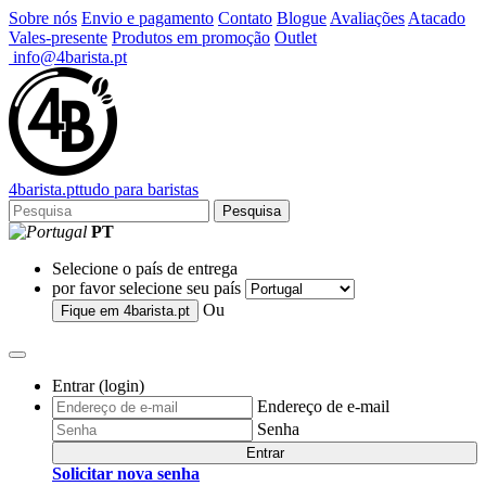
Sobre nós
Envio e pagamento
Contato
Blogue
Avaliações
Atacado
Vales-presente
Produtos em promoção
Outlet
info@4barista.pt
4
barista
.pt
tudo para baristas
Pesquisa
PT
Selecione o país de entrega
por favor selecione seu país
Ou
Fique em
4barista.pt
Entrar (login)
Endereço de e-mail
Senha
Entrar
Solicitar nova senha