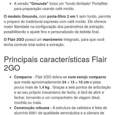
A versão
"Grounds"
inclui um "fundo ilimitado" Portafilter
para preparação usando café moído.
O modelo Grounds,
com
porta-filtro 2 em 1
sem fundo, permite
o preparo do tradicional espresso com café moído. Ele oferece
maior liberdade na configuração dos parâmetros de extração,
possibilitando o ajuste fino e personalizado da bebida final.
O Flair 2GO
possui um
manômetro
integrado, para que você
tenha controle total sobre a extração.
Principais características Flair
2GO
Compacto
- Flair 2GO dobra-se
num estojo compacto
que mede aproximadamente
24 × 13 × 10 cm
e pesa
pouco mais de
1,4 kg
. Graças a seis pontos de articulação
e ao seu próprio mecanismo de fecho, é fácil de abrir e
fechar, tornando-o um companheiro de viagem ideal,
mochila ou mala.
Construção robusta -
A estrutura da cafeteira é feita de
alumínio 6061 de qualidade aeronáutica e a câmara de