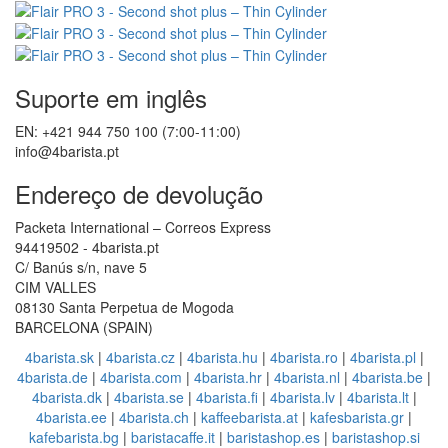
Suporte em inglês
EN: +421 944 750 100 (7:00-11:00)
info@4barista.pt
Endereço de devolução
Packeta International – Correos Express
94419502 - 4barista.pt
C/ Banús s/n, nave 5
CIM VALLES
08130 Santa Perpetua de Mogoda
BARCELONA (SPAIN)
4barista.sk
|
4barista.cz
|
4barista.hu
|
4barista.ro
|
4barista.pl
|
4barista.de
|
4barista.com
|
4barista.hr
|
4barista.nl
|
4barista.be
|
4barista.dk
|
4barista.se
|
4barista.fi
|
4barista.lv
|
4barista.lt
|
4barista.ee
|
4barista.ch
|
kaffeebarista.at
|
kafesbarista.gr
|
kafebarista.bg
|
baristacaffe.it
|
baristashop.es
|
baristashop.si