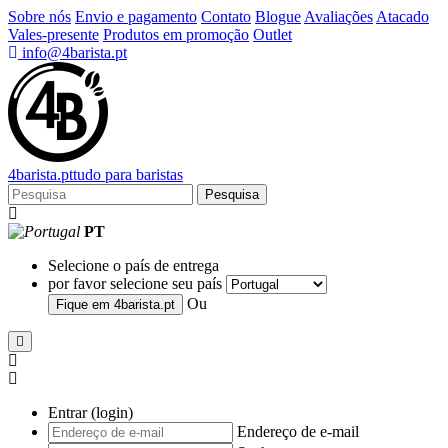
Sobre nós
Envio e pagamento
Contato
Blogue
Avaliações
Atacado
Vales-presente
Produtos em promoção
Outlet
info@4barista.pt
4
barista
.pt
tudo para baristas
Pesquisa
PT
Selecione o país de entrega
por favor selecione seu país
Ou
Fique em
4barista.pt
Entrar (login)
Endereço de e-mail