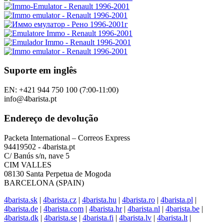
Suporte em inglês
EN: +421 944 750 100 (7:00-11:00)
info@4barista.pt
Endereço de devolução
Packeta International – Correos Express
94419502 - 4barista.pt
C/ Banús s/n, nave 5
CIM VALLES
08130 Santa Perpetua de Mogoda
BARCELONA (SPAIN)
4barista.sk
|
4barista.cz
|
4barista.hu
|
4barista.ro
|
4barista.pl
|
4barista.de
|
4barista.com
|
4barista.hr
|
4barista.nl
|
4barista.be
|
4barista.dk
|
4barista.se
|
4barista.fi
|
4barista.lv
|
4barista.lt
|