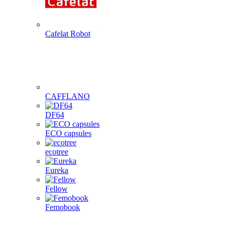
Cafelat Robot
CAFFLANO
DF64
ECO capsules
ecotree
Eureka
Fellow
Femobook