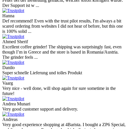
Feuer bei der Bestellung gemacht, welcher sofort korrigiert wurde.
Der Support ist w ...
Hanna
Def recommend! Even with the trust pilot results, I'm always a bit
scared ordering from websites I did not hear of before, but this one
is 100% solid ...
Ahmed Sherif
Excellent coffee grinder! The shipping was surprisingly fast, even
though I’m in Greece and the store is based in Romania/Austria.
The grinder feels ...
Danilo
Super schnelle Lieferung und tolles Produkt
Vaarg
Very nice - well done, will shop again for sure sometime in the
future!
Andrea Munari
Very good customer support and delivery.
Andreas
Very good experience shopping at 4Barista. I bought a ZP6 Special,