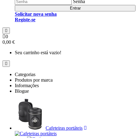
Senha
Entrar
Solicitar nova senha
Registe-se
0
0,00 €
Seu carrinho está vazio!
Categorias
Produtos por marca
Informações
Blogue
Cafeteiras portáteis