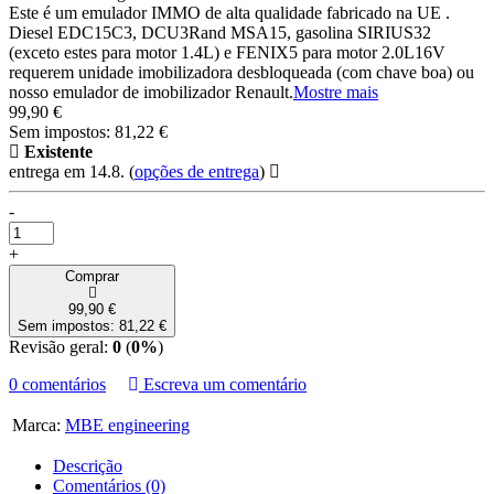
Este é um emulador IMMO de alta qualidade fabricado na UE .
Diesel EDC15C3, DCU3Rand MSA15, gasolina SIRIUS32
(exceto estes para motor 1.4L) e FENIX5 para motor 2.0L16V
requerem unidade imobilizadora desbloqueada (com chave boa) ou
nosso emulador de imobilizador Renault.
Mostre mais
99,90 €
Sem impostos: 81,22 €
Existente
entrega em 14.8.
(
opções de entrega
)
-
+
Comprar
99,90 €
Sem impostos: 81,22 €
Revisão geral:
0
(
0%
)
0 comentários
Escreva um comentário
Marca:
MBE engineering
Descrição
Comentários (0)