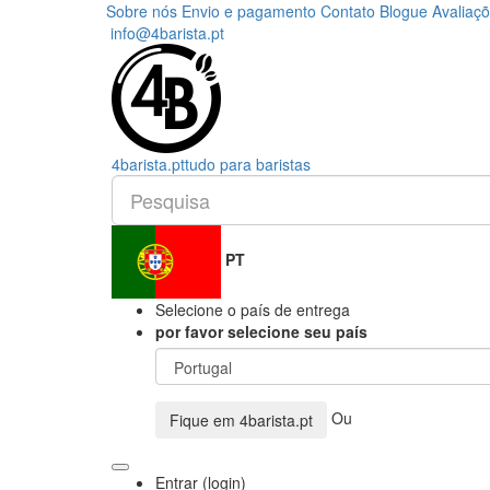
Sobre nós
Envio e pagamento
Contato
Blogue
Avaliaç
info@4barista.pt
4
barista
.pt
tudo para baristas
PT
Selecione o país de entrega
por favor selecione seu país
Ou
Fique em
4barista.pt
Entrar (login)